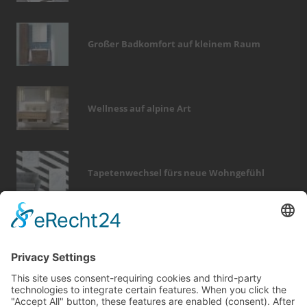
Großer Badkomfort auf kleinem Raum
Wellness auf alpine Art
Tapetenwechsel fürs neue Wohngefühl
Bericht Tags
fußboden
zaun
modernisieren
keller
outdoor