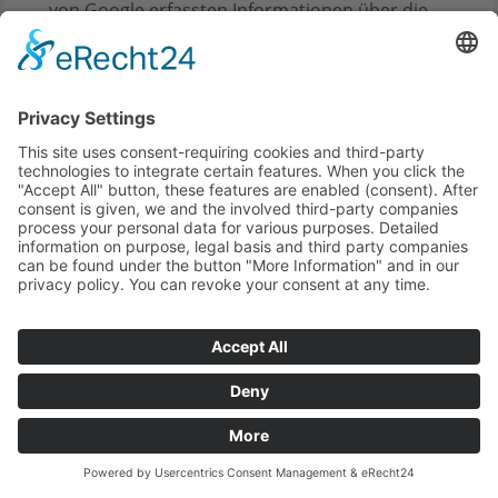
von Google erfassten Informationen über die
Benutzung dieser Website werden in der Regel
an einen Server von Google in den USA
übertragen und dort gespeichert.
Die Nutzung dieses Dienstes erfolgt auf
Grundlage Ihrer Einwilligung nach Art. 6 Abs. 1
lit. a DSGVO und § 25 Abs. 1 TDDDG. Die
Einwilligung ist jederzeit widerrufbar.
Die Datenübertragung in die USA wird auf die
Standardvertragsklauseln der EU-Kommission
gestützt. Details finden Sie hier:
https://privacy.google.com/businesses/controllerte
Browser Plugin
Sie können die Erfassung und Verarbeitung
Ihrer Daten durch Google verhindern, indem
Sie das unter dem folgenden Link verfügbare