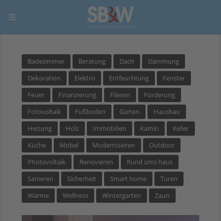
Badezimmer
Beratung
Dach
Dämmung
Dekoration
Elektro
Entfeuchtung
Fenster
Feuer
Finanzierung
Fliesen
Förderung
Fotovoltaik
Fußboden
Garten
Hausbau
Heizung
Holz
Immobilien
Kamin
Keller
Küche
Möbel
Modernisieren
Outdoor
Photovoltaik
Renovieren
Rund ums haus
Sanieren
Sicherheit
Smart home
Türen
Wärme
Wellness
Wintergarten
Zaun