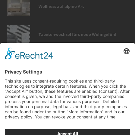
Wellness auf alpine Art
Tapetenwechsel fürs neue Wohngefühl
Bericht Tags
dach
keller
immobilien
zaun
elektro
photovoltaik
modernisieren
wintergarten
küche
fliesen
möbel
fotovoltaik
rund ums haus
beratung
dämmung
dekoration
feuer
sanieren
holz
wellness