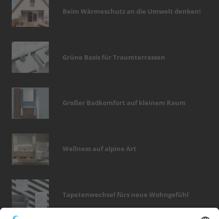
Beim Wärmeschutz an die Umwelt denken!
Grüne Basis für Traumterrassen
Großer Badkomfort auf kleinem Raum
Wellness auf alpine Art
Tapetenwechsel fürs neue Wohngefühl