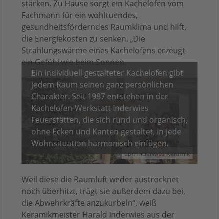
stärken. Zu Hause sorgt ein Kachelofen vom
Fachmann für ein wohltuendes,
gesundheitsförderndes Raumklima und hilft,
die Energiekosten zu senken. „Die
Strahlungswärme eines Kachelofens erzeugt
ein Gefühl wie beim Sonnen.
Ein individuell gestalteter Kachelofen gibt
jedem Raum seinen ganz persönlichen
Charakter. Seit 1987 entstehen in der
Kachelofen-Werkstatt Inderwies
Feuerstätten, die sich rund und organisch,
ohne Ecken und Kanten gestaltet, in jede
Wohnsituation harmonisch einfügen.
epr/Inderwies Keramik
Weil diese die Raumluft weder austrocknet
noch überhitzt, trägt sie außerdem dazu bei,
die Abwehrkräfte anzukurbeln“, weiß
Keramikmeister Harald Inderwies aus der