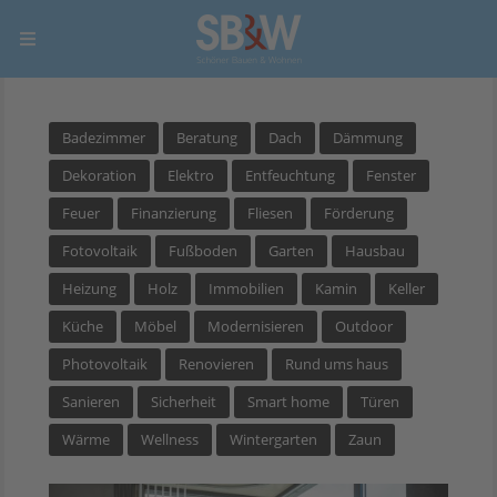
Badezimmer
Beratung
Dach
Dämmung
Dekoration
Elektro
Entfeuchtung
Fenster
Feuer
Finanzierung
Fliesen
Förderung
Fotovoltaik
Fußboden
Garten
Hausbau
Heizung
Holz
Immobilien
Kamin
Keller
Küche
Möbel
Modernisieren
Outdoor
Photovoltaik
Renovieren
Rund ums haus
Sanieren
Sicherheit
Smart home
Türen
Wärme
Wellness
Wintergarten
Zaun