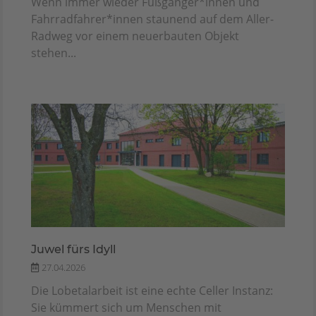
Wenn immer wieder Fuß­gänger*innen und
Fahr­rad­fahrer*innen staunend auf dem Aller-
Radweg vor einem neuerbauten Objekt
stehen...
Juwel fürs Idyll
27.04.2026
Die Lobetalarbeit ist eine echte Celler Instanz:
Sie kümmert sich um Menschen mit