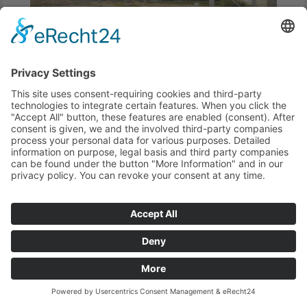
Bauen in bester Wohnlage
18.06.2024
Für viele Menschen musste in den
zurückliegenden Monaten und Jahren der
Traum von Eigenheim vorerst ein Traum
bleiben. Die...