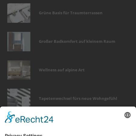
Grüne Basis für Traumterrassen
Großer Badkomfort auf kleinem Raum
Wellness auf alpine Art
Tapetenwechsel fürs neue Wohngefühl
Bericht Tags