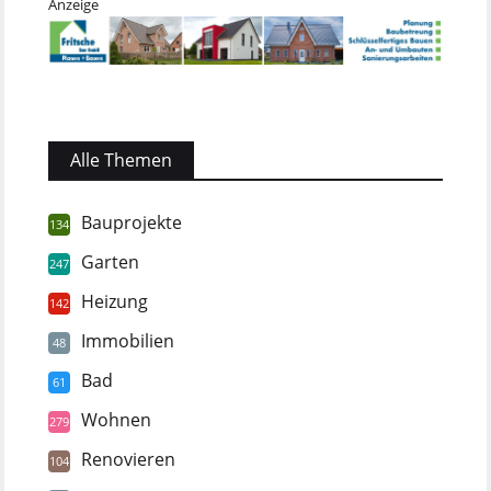
Anzeige
Alle Themen
Bauprojekte
134
Garten
247
Heizung
142
Immobilien
48
Bad
61
Wohnen
279
Renovieren
104