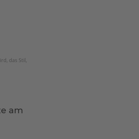
d, das Stil,
ze am