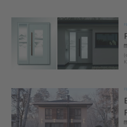
F
(
K
F