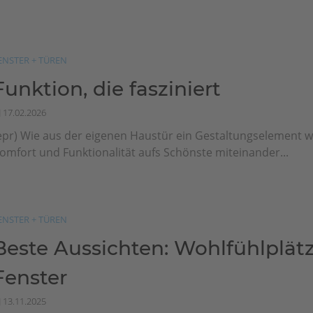
ENSTER + TÜREN
Funktion, die fasziniert
17.02.2026
epr) Wie aus der eigenen Haustür ein Gestaltungselement wir
omfort und Funktionalität aufs Schönste miteinander...
ENSTER + TÜREN
Beste Aussichten: Wohlfühlplät
Fenster
13.11.2025