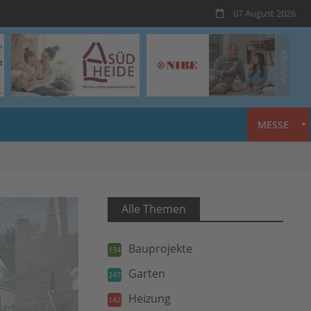
07 August 2026
MESSE
Alle Themen
Bauprojekte
134
Garten
247
Heizung
142