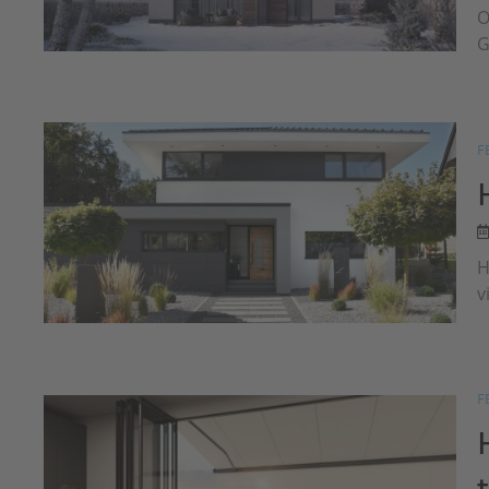
O
G
F
H
v
F