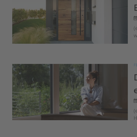
(
w
F
(
H