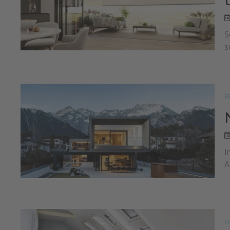
S
s
F
I
A
F