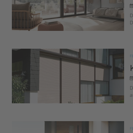
D
D
F
D
a
F