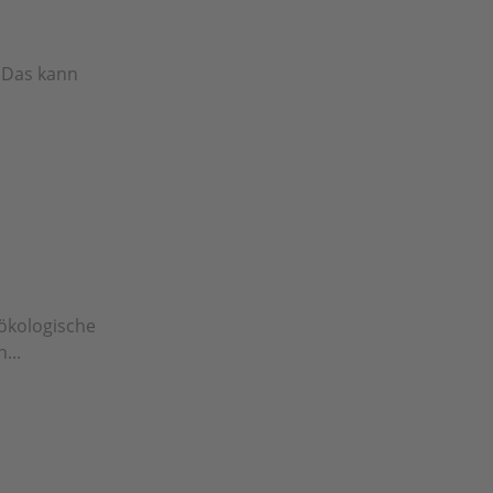
? Das kann
 ökologische
...