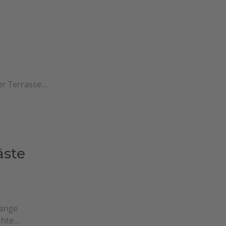
n
r Terrasse...
äste
lange
hte...