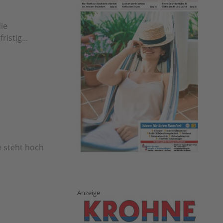
ie
istig...
e steht hoch
Anzeige