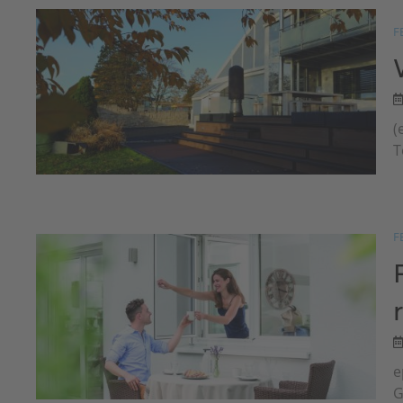
F
(
T
F
e
G