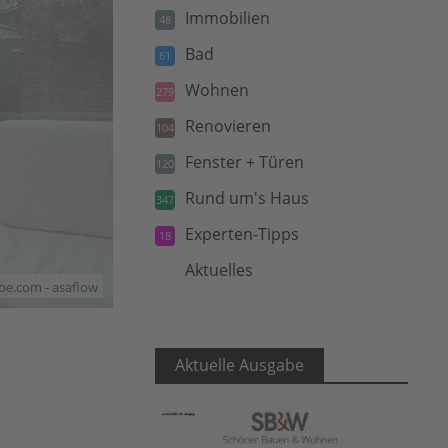
Immobilien
48
Bad
61
Wohnen
279
Renovieren
104
Fenster + Türen
120
Rund um's Haus
347
Experten-Tipps
18
Aktuelles
5
be.com - asaflow
Aktuelle Ausgabe