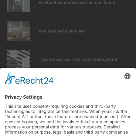
Großer Badkomfort auf kleinem Raum
Wellness auf alpine Art
Tapetenwechsel fürs neue Wohngefühl
Bericht Tags
küche
zaun
fliesen
kamin
modernisieren
fenster
dekoration
sicherheit
wärme
dämmung
hausbau
feuer
wellness
fußboden