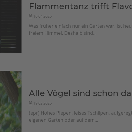
Flammentanz trifft Flav
16.04.2026
Was früher einfach nur ein Garten war, ist he
freiem Himmel. Deshalb sind...
Alle Vögel sind schon da
19.02.2026
(epr) Hohes Piepen, leises Tschilpen, aufgeregt
eigenen Garten oder auf dem...