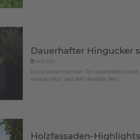
Dauerhafter Hingucker s
18.09.2025
Das Ersetzen maroder Terrassendielen kostet v
meisten Holz- und WPC-Modelle. Wer...
Holzfassaden-Highlights: