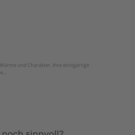
ärme und Charakter. Ihre einzigartige
...
s noch sinnvoll?