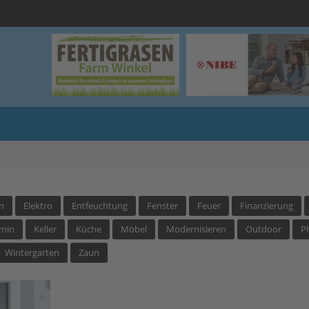
n
Elektro
Entfeuchtung
Fenster
Feuer
Finanzierung
min
Keller
Küche
Möbel
Modernisieren
Outdoor
P
Wintergarten
Zaun