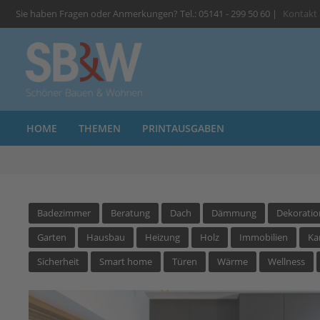
Sie haben Fragen oder Anmerkungen? Tel.: 05141 - 299 50 60 |
Kontakt
HOME
THEMEN
PRINTAUSGABEN
Badezimmer
Beratung
Dach
Dämmung
Dekoratio
Garten
Hausbau
Heizung
Holz
Immobilien
Ka
Sicherheit
Smart home
Türen
Wärme
Wellness