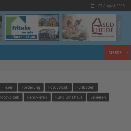
07 August 2026
MESSE
Fliesen
Förderung
Fotovoltaik
Fußboden
hotovoltaik
Renovieren
Rund ums haus
Sanieren