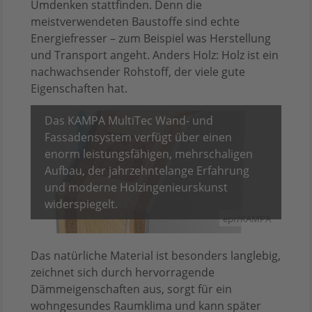
Umdenken stattfinden. Denn die
meistverwendeten Baustoffe sind echte
Energiefresser – zum Beispiel was Herstellung
und Transport angeht. Anders Holz: Holz ist ein
nachwachsender Rohstoff, der viele gute
Eigenschaften hat.
Das KAMPA MultiTec Wand- und
Fassadensystem verfügt über einen
enorm leistungsfähigen, mehrschaligen
Aufbau, der jahrzehntelange Erfahrung
und moderne Holzingenieurskunst
widerspiegelt.
epr/KAMPA
Das natürliche Material ist besonders langlebig,
zeichnet sich durch hervorragende
Dämmeigenschaften aus, sorgt für ein
wohngesundes Raumklima und kann später