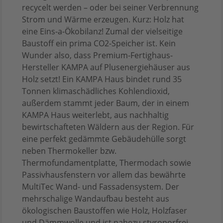
recycelt werden – oder bei seiner Verbrennung
Strom und Wärme erzeugen. Kurz: Holz hat
eine Eins-a-Ökobilanz! Zumal der vielseitige
Baustoff ein prima CO2-Speicher ist. Kein
Wunder also, dass Premium-Fertighaus-
Hersteller KAMPA auf Plusenergiehäuser aus
Holz setzt! Ein KAMPA Haus bindet rund 35
Tonnen klimaschädliches Kohlendioxid,
außerdem stammt jeder Baum, der in einem
KAMPA Haus weiterlebt, aus nachhaltig
bewirtschafteten Wäldern aus der Region. Für
eine perfekt gedämmte Gebäudehülle sorgt
neben Thermokeller bzw.
Thermofundamentplatte, Thermodach sowie
Passivhausfenstern vor allem das bewährte
MultiTec Wand- und Fassadensystem. Der
mehrschalige Wandaufbau besteht aus
ökologischen Baustoffen wie Holz, Holzfaser
und Dämmwolle und ist nahezu styroporfrei.