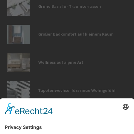
Grüne Basis für Traumterrassen
Großer Badkomfort auf kleinem Raum
Wellness auf alpine Art
Tapetenwechsel fürs neue Wohngefühl
Bericht Tags