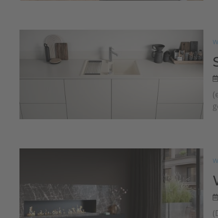
W
(
g
W
(