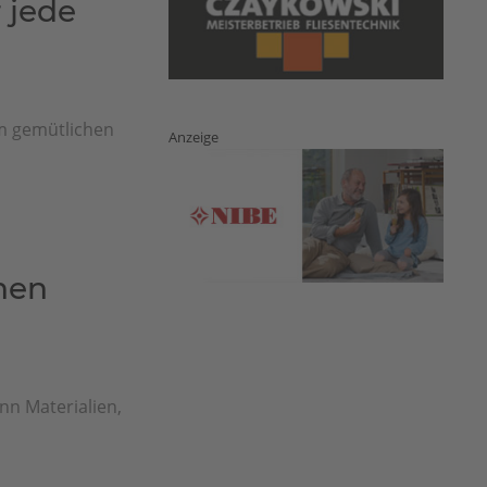
 jede
m gemütlichen
Anzeige
hen
nn Materialien,