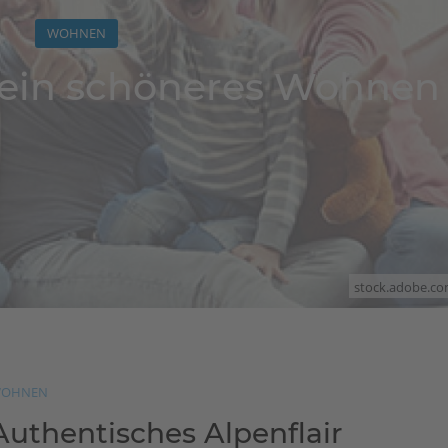
WOHNEN
r ein schöneres Wohnen
stock.adobe.co
OHNEN
Authentisches Alpenflair