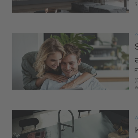
S
W
(
W
W