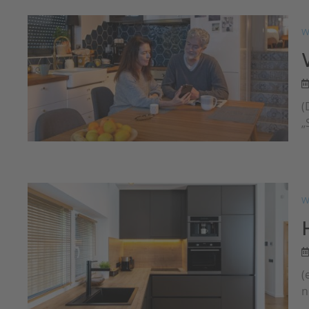
W
(
„
W
(
n