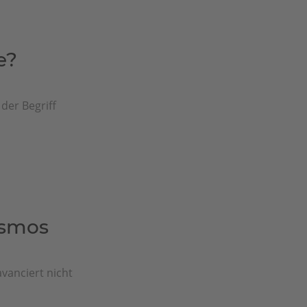
e?
der Begriff
osmos
vanciert nicht