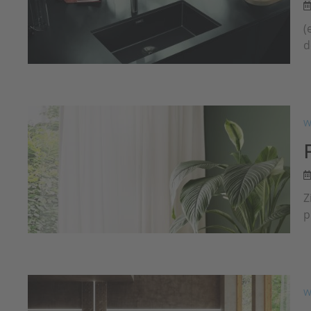
(
d
W
Z
p
W