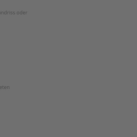
undriss oder
ieten