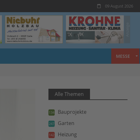
09 August 2026
MESSE
Alle Themen
Bauprojekte
134
Garten
247
Heizung
142