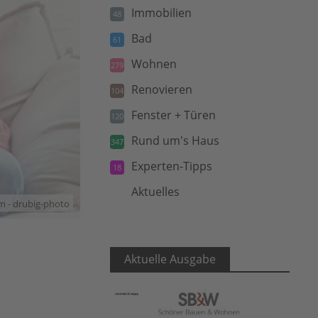
Immobilien
48
Bad
61
Wohnen
279
Renovieren
104
Fenster + Türen
120
Rund um's Haus
347
Experten-Tipps
18
Aktuelles
5
m - drubig-photo
Aktuelle Ausgabe