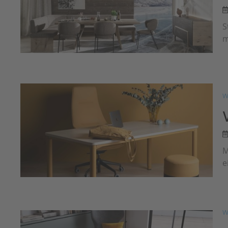
S
m
W
M
e
W