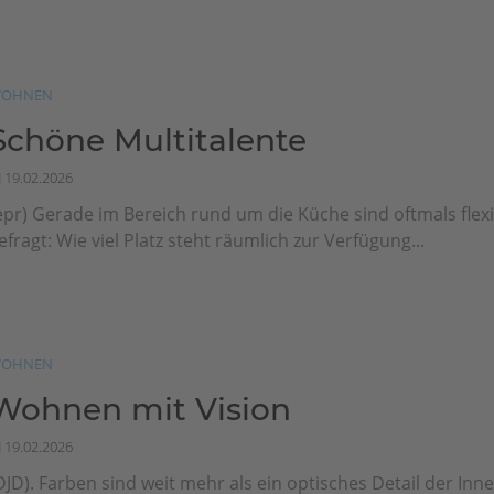
OHNEN
Schöne Multitalente
19.02.2026
epr) Gerade im Bereich rund um die Küche sind oftmals flex
efragt: Wie viel Platz steht räumlich zur Verfügung...
OHNEN
Wohnen mit Vision
19.02.2026
DJD). Farben sind weit mehr als ein optisches Detail der Inn