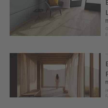
O
E
W
(
F