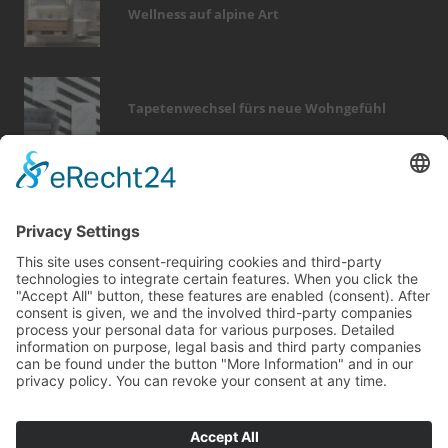
Wellness auf alpine Art
Tapetenwechsel fürs neue Wohngefühl
Bericht Tags
modernisieren
zaun
küche
smart home
wellness
badezimmer
förderung
hausbau
fenster
entfeuchtung
feuer
sanieren
möbel
sicherheit
fußboden
dach
holz
heizung
türen
photovoltaik