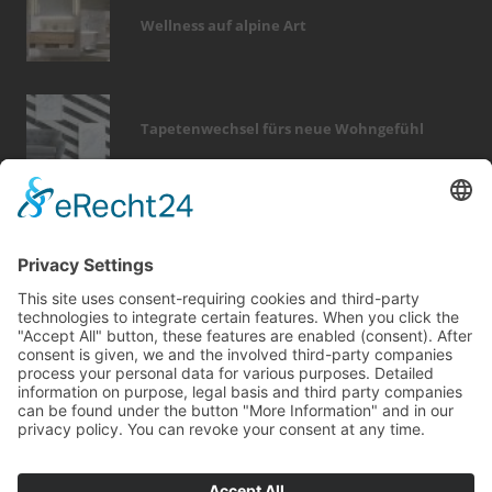
Wellness auf alpine Art
Tapetenwechsel fürs neue Wohngefühl
Bericht Tags
küche
türen
beratung
immobilien
wellness
renovieren
möbel
dämmung
sicherheit
elektro
zaun
hausbau
holz
rund ums haus
modernisieren
sanieren
finanzierung
smart home
heizung
feuer