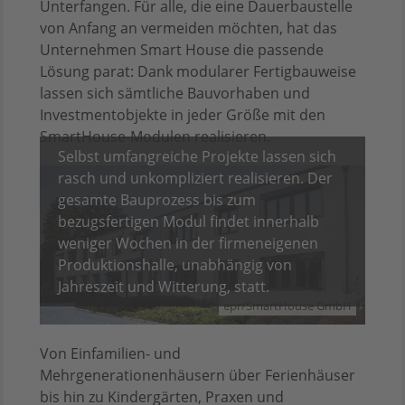
Unterfangen. Für alle, die eine Dauerbaustelle
von Anfang an vermeiden möchten, hat das
Unternehmen Smart House die passende
Lösung parat: Dank modularer Fertigbauweise
lassen sich sämtliche Bauvorhaben und
Investmentobjekte in jeder Größe mit den
SmartHouse-Modulen realisieren.
Selbst umfangreiche Projekte lassen sich
rasch und unkompliziert realisieren. Der
gesamte Bauprozess bis zum
bezugsfertigen Modul findet innerhalb
weniger Wochen in der firmeneigenen
Produktionshalle, unabhängig von
Jahreszeit und Witterung, statt.
epr/SmartHouse GmbH
Von Einfamilien- und
Mehrgenerationenhäusern über Ferienhäuser
bis hin zu Kindergärten, Praxen und