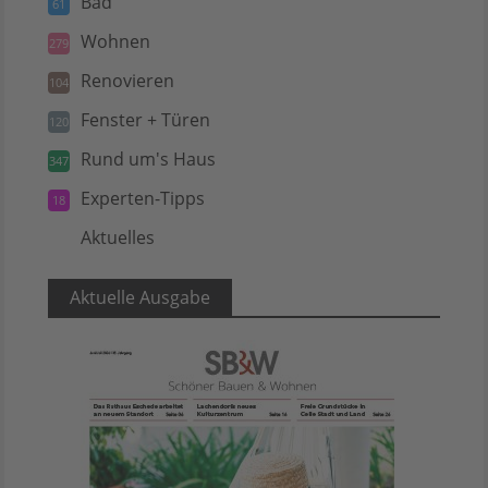
Bad
61
Wohnen
279
Renovieren
104
Fenster + Türen
120
Rund um's Haus
347
Experten-Tipps
18
Aktuelles
5
Aktuelle Ausgabe