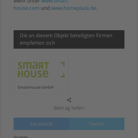
Mehr unter
www.smart-
house.com
und
www.homeplaza.de
.
Die an diesem Objekt beteiligten Firmen
empfehlen sich
SmartHouse GmbH
Beitrag teilen
Facebook
Twitter
Anzeige