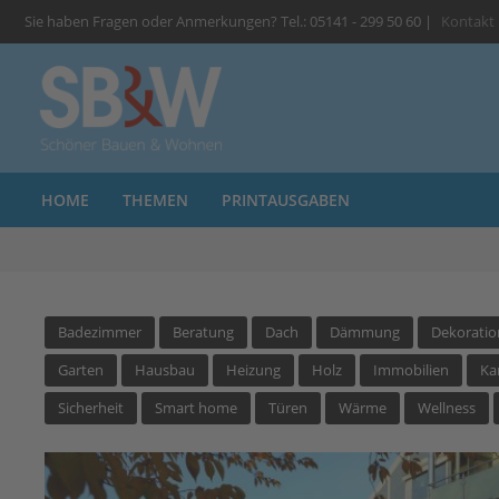
Sie haben Fragen oder Anmerkungen? Tel.: 05141 - 299 50 60 |
Kontakt
HOME
THEMEN
PRINTAUSGABEN
Badezimmer
Beratung
Dach
Dämmung
Dekoratio
Garten
Hausbau
Heizung
Holz
Immobilien
Ka
Sicherheit
Smart home
Türen
Wärme
Wellness