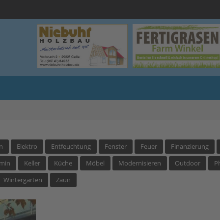
n
Elektro
Entfeuchtung
Fenster
Feuer
Finanzierung
min
Keller
Küche
Möbel
Modernisieren
Outdoor
P
Wintergarten
Zaun