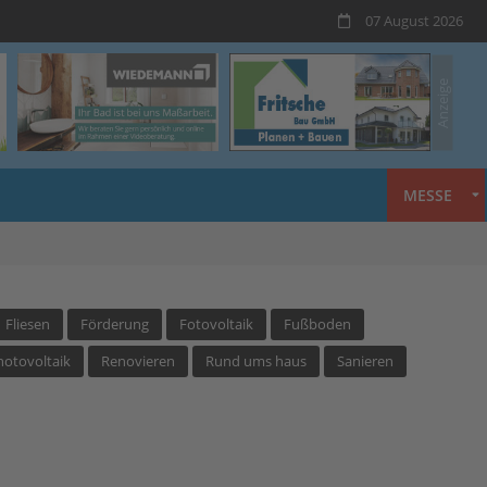
07 August 2026
MESSE
Fliesen
Förderung
Fotovoltaik
Fußboden
hotovoltaik
Renovieren
Rund ums haus
Sanieren