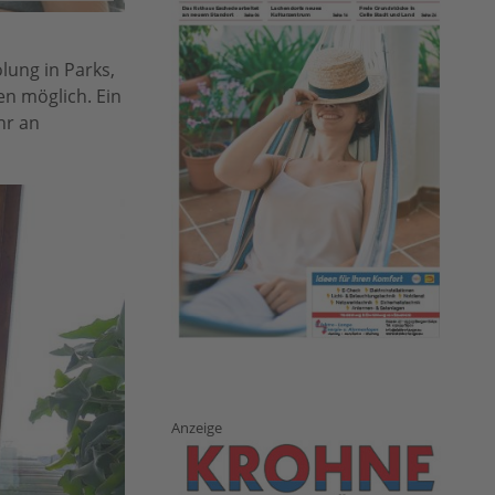
lung in Parks,
n möglich. Ein
hr an
Anzeige