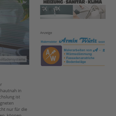
Anzeige
Rollladensysteme
er
 hautnah in
chslung ist
igneten
ht nur für die
hen, können