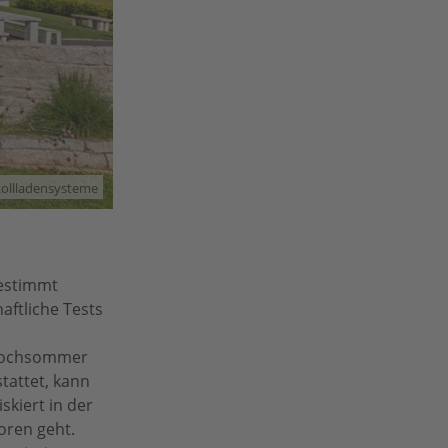
Rollladensysteme
bestimmt
aftliche Tests
 Hochsommer
tattet, kann
kiert in der
oren geht.