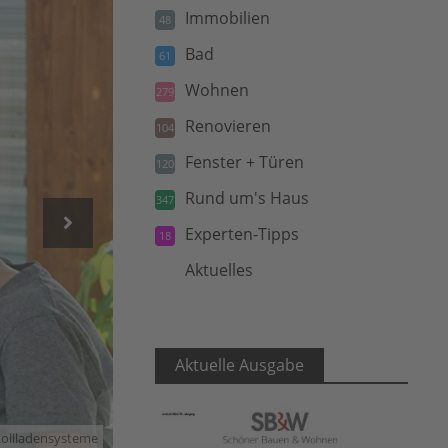
Immobilien
48
Bad
61
Wohnen
279
Renovieren
104
Fenster + Türen
120
Rund um's Haus
347
Experten-Tipps
18
Aktuelles
5
Aktuelle Ausgabe
Rollladensysteme