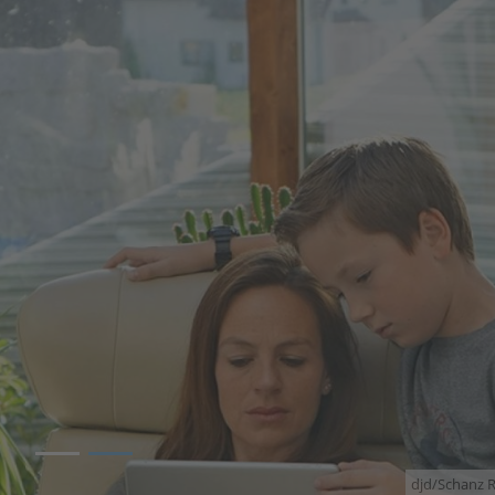
2
djd/Schanz 