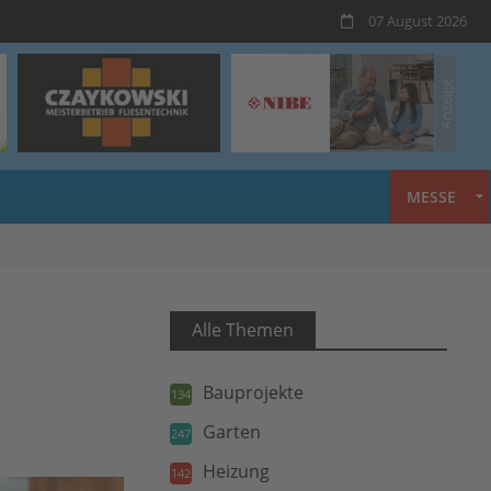
07 August 2026
MESSE
Alle Themen
Bauprojekte
134
Garten
247
Heizung
142