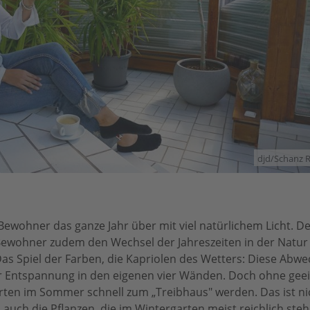
djd/Schanz 
Bewohner das ganze Jahr über mit viel natürlichem Licht. D
 Bewohner zudem den Wechsel der Jahreszeiten in der Natur
s Spiel der Farben, die Kapriolen des Wetters: Diese Abwe
für Entspannung in den eigenen vier Wänden. Doch ohne gee
en im Sommer schnell zum „Treibhaus" werden. Das ist nic
ch die Pflanzen, die im Wintergarten meist reichlich ste