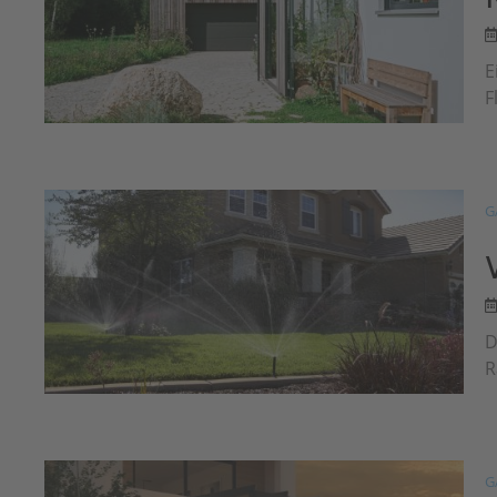
E
F
G
D
R
G