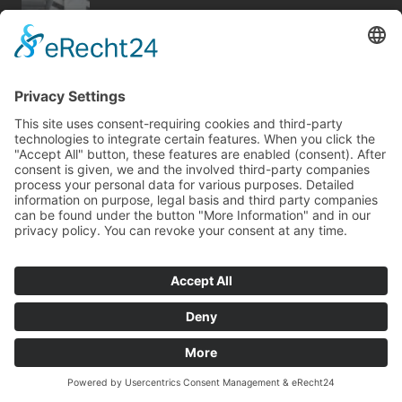
Bericht Tags
renovieren
dämmung
küche
beratung
sanieren
elektro
outdoor
modernisieren
entfeuchtung
fenster
dekoration
keller
kamin
zaun
rund ums haus
möbel
wärme
heizung
badezimmer
holz
Kontakt
Impressum
Datenschutz
© Copyright
mvc.medien