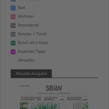
Bad
61
Wohnen
279
Renovieren
104
Fenster + Türen
120
Rund um's Haus
347
Experten-Tipps
18
Aktuelles
5
Aktuelle Ausgabe