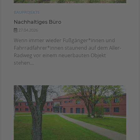
BAUPROJEKTE
Nachhaltiges Büro
27.04.2026
Wenn immer wieder Fuß­gänger*innen und
Fahr­rad­fahrer*innen staunend auf dem Aller-
Radweg vor einem neuerbauten Objekt
stehen...