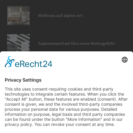
Wellness auf alpine Art
Tapetenwechsel fürs neue Wohngefühl
Bericht Tags
türen
rund ums haus
photovoltaik
entfeuchtung
förderung
dämmung
immobilien
wärme
dekoration
fotovoltaik
fliesen
möbel
garten
finanzierung
hausbau
zaun
smart home
keller