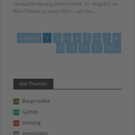
Herausforderung konfrontiert, ihr Angebot an
Kita-Plätzen zu vergrößern, um die...
« zurück
1
2
3
4
5
6
7
8
9
10
11
12
vor »
Alle Themen
Bauprojekte
134
Garten
247
Heizung
142
Immobilien
48