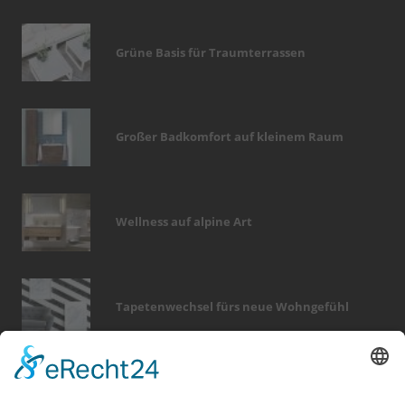
Grüne Basis für Traumterrassen
Großer Badkomfort auf kleinem Raum
Wellness auf alpine Art
Tapetenwechsel fürs neue Wohngefühl
Bericht Tags