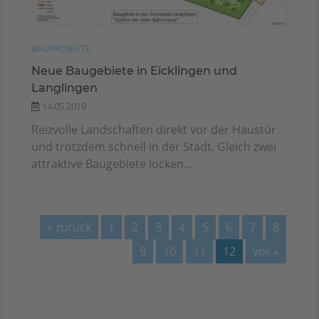
BAUPROJEKTE
Neue Baugebiete in Eicklingen und
Langlingen
14.05.2019
Reizvolle Landschaften direkt vor der Haustür
und trotzdem schnell in der Stadt. Gleich zwei
attraktive Baugebiete locken...
« zurück
1
2
3
4
5
6
7
8
9
10
11
12
vor »