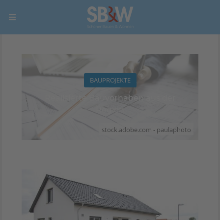
BAUPROJEKTE
Realisierte Bauvorhaben aus der
Region
stock.adobe.com - paulaphoto