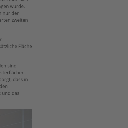
angen wurde,
h nur der
erten zweiten
en
ätzliche Fläche
den sind
sterflächen.
orgt, dass in
 den
s und das