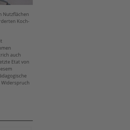
n Nutzflächen
rderten Koch-
it
ahmen
trich auch
etzte Etat von
diesem
pädagogische
im Widerspruch