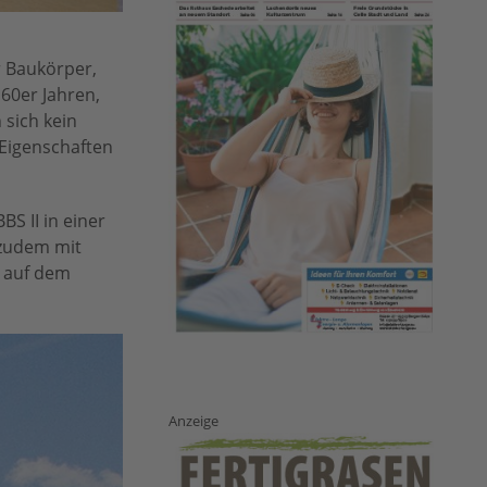
r Baukörper,
60er Jahren,
 sich kein
 Eigenschaften
S II in einer
zudem mit
 auf dem
Anzeige