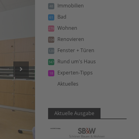
Immobilien
48
Bad
61
Wohnen
279
Renovieren
104
Fenster + Türen
120
Rund um's Haus
347
Experten-Tipps
18
Aktuelles
5
Aktuelle Ausgabe