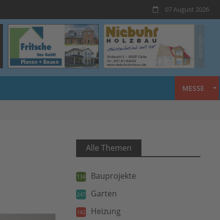
07 August 2026
MESSE
Alle Themen
Bauprojekte
134
Garten
247
Heizung
142