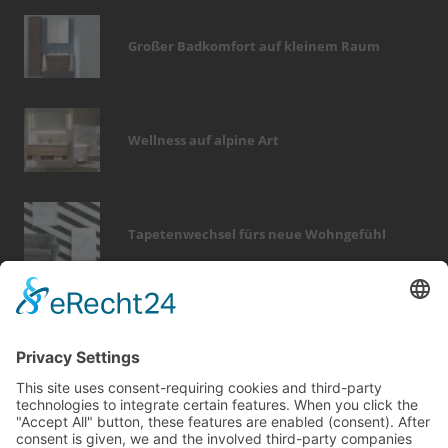
Großer Badkomfort auf kleinem Raum
Wellness auf alpine Art
Tapetenwechsel fürs neue Wohngefühl
Bericht Tags
küche
entfeuchtung
modernisieren
badezimmer
sicherheit
hausbau
fußboden
rund ums haus