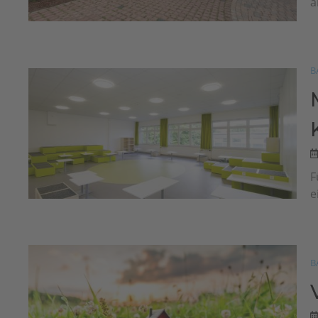
a
B
F
e
B