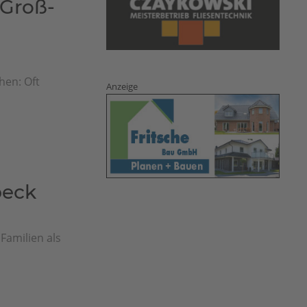
Groß-
en: Oft
Anzeige
.
beck
Familien als