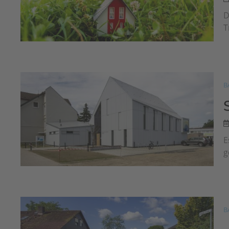
D
T
B
E
g
B