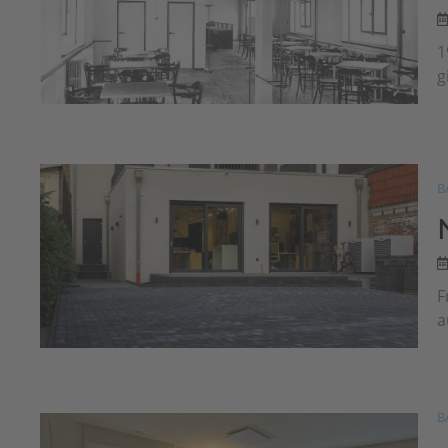
1
g
B
F
a
B