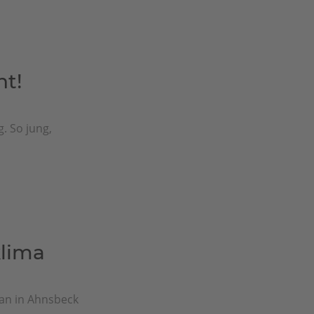
nt!
g. So jung,
lima
man in Ahnsbeck