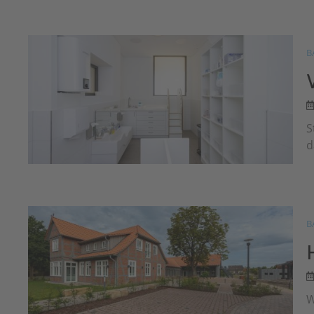
B
S
d
B
W