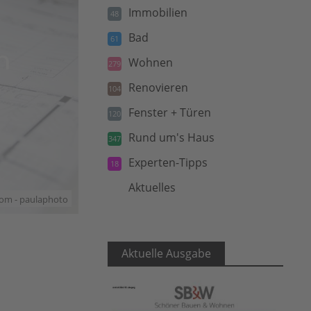
Immobilien
48
Bad
61
n
Wohnen
279
Renovieren
104
Fenster + Türen
120
Rund um's Haus
347
Experten-Tipps
18
Aktuelles
5
com - paulaphoto
Aktuelle Ausgabe