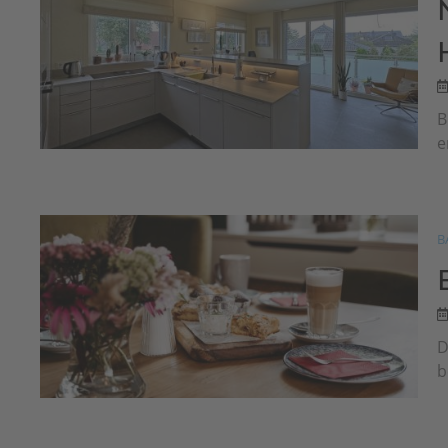
B
e
B
D
b