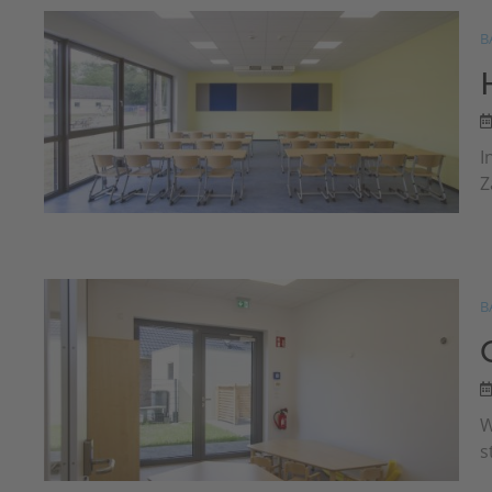
B
I
Z
B
W
s