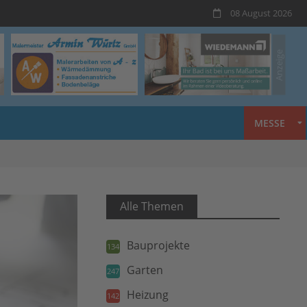
08 August 2026
MESSE
Alle Themen
Bauprojekte
134
Garten
247
Heizung
142