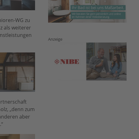
enioren-WG zu
 als weiterer
nstleistungen
Anzeige
rtnerschaft
holz, „denn zum
 anderen aber
.“