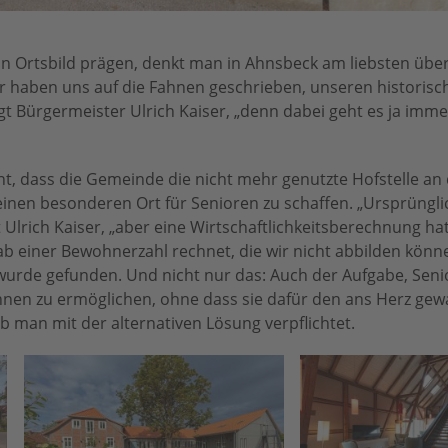
in Ortsbild prägen, denkt man in Ahnsbeck am liebsten übe
r haben uns auf die Fahnen geschrieben, unseren historisc
gt Bürgermeister Ulrich Kaiser, „denn dabei geht es ja imm
, dass die Gemeinde die nicht mehr genutzte Hofstelle an
inen besonderen Ort für Senioren zu schaffen. „Ursprünglic
 Ulrich Kaiser, „aber eine Wirtschaftlichkeitsberechnung ha
 ab einer Bewohnerzahl rechnet, die wir nicht abbilden könne
 wurde gefunden. Und nicht nur das: Auch der Aufgabe, Sen
hnen zu ermöglichen, ohne dass sie dafür den ans Herz ge
b man mit der alternativen Lösung verpflichtet.