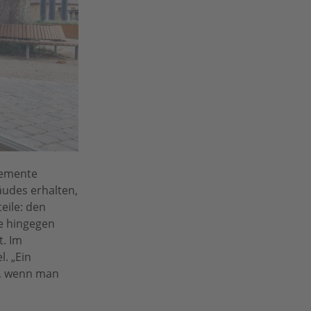
lemente
udes erhalten,
eile: den
e hingegen
t. Im
. „Ein
n, wenn man