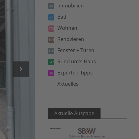
Immobilien
48
Bad
61
Wohnen
279
Renovieren
104
Fenster + Türen
120
Rund um's Haus
347
Experten-Tipps
18
Aktuelles
5
Aktuelle Ausgabe