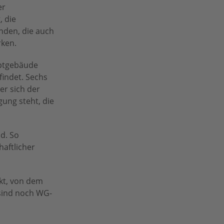
er
, die
anden, die auch
rken.
uptgebäude
indet. Sechs
er sich der
ung steht, die
d. So
aftlicher
ekt, von dem
sind noch WG-