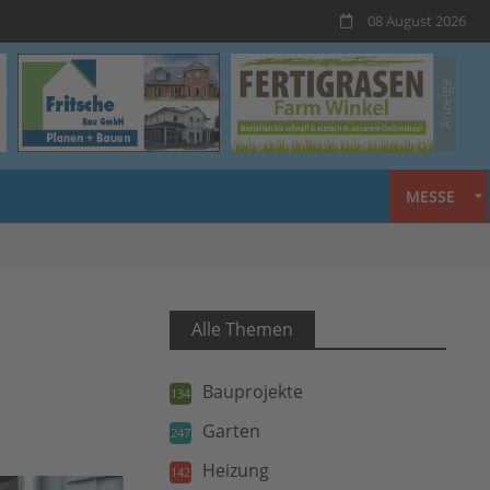
08 August 2026
MESSE
Alle Themen
Bauprojekte
134
Garten
247
Heizung
142