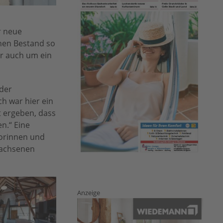
r neue
hen Bestand so
er auch um ein
 der
h war hier ein
t ergeben, dass
n.“ Eine
iorinnen und
wachsenen
Anzeige