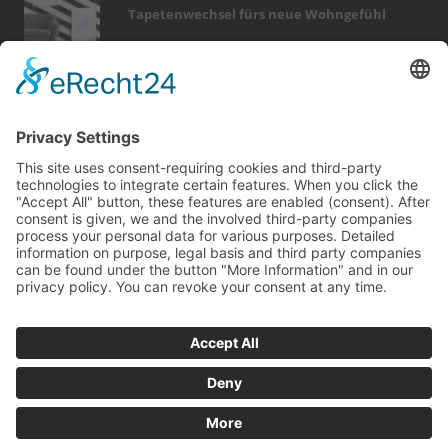
Tapetenwechsel fürs neue Wohngefühl
Bericht Tags
fotovoltaik
entfeuchtung
sicherheit
hausbau
wellness
zaun
wärme
keller
kamin
feuer
möbel
wintergarten
garten
küche
finanzierung
smart home
modernisieren
rund ums haus
outdoor
förderung
Kontakt
Impressum
Datenschutz