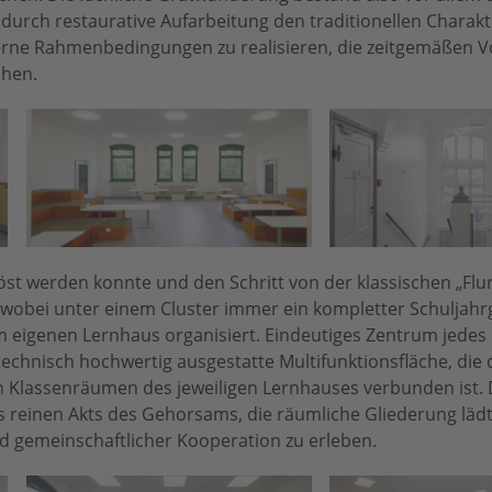
e durch restaurative Aufarbeitung den traditionellen Charak
ne Rahmenbedingungen zu realisieren, die zeitgemäßen V
chen.
öst werden konnte und den Schritt von der klassischen „Flu
, wobei unter einem Cluster immer ein kompletter Schuljah
em eigenen Lernhaus organisiert. Eindeutiges Zentrum jedes
technisch hochwertig ausgestatte Multifunktionsfläche, die
n Klassenräumen des jeweiligen Lernhauses verbunden ist.
s reinen Akts des Gehorsams, die räumliche Gliederung lädt 
d gemeinschaftlicher Kooperation zu erleben.