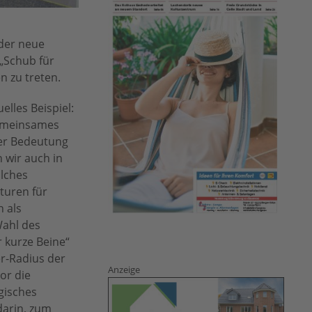
 der neue
 „Schub für
n zu treten.
elles Beispiel:
gemeinsames
ger Bedeutung
n wir auch in
olches
turen für
 als
Wahl des
 kurze Beine“
r-Radius der
Anzeige
or die
gisches
darin, zum