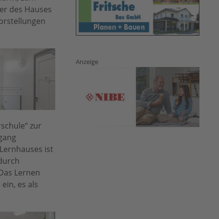
ter des Hauses
orstellungen
Anzeige
rschule“ zur
rgang
 Lernhauses ist
 durch
 Das Lernen
ein, es als