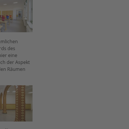
umlichen
rds des
ier eine
uch der Aspekt
allen Räumen