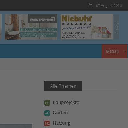
07 August 2026
MESSE
Alle Themen
Bauprojekte
134
Garten
247
Heizung
142