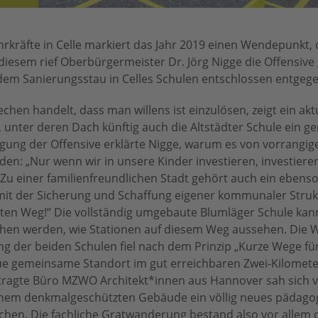
hrkräfte in Celle markiert das Jahr 2019 einen Wendepunkt,
diesem rief Oberbürgermeister Dr. Jörg Nigge die Offensive
 dem Sanierungsstau in Celles Schulen entschlossen entgege
hen handelt, dass man willens ist einzulösen, zeigt ein aktu
 unter deren Dach künftig auch die Altstädter Schule ein 
igung der Offensive erklärte Nigge, warum es von vorrangi
rden: „Nur wenn wir in unsere Kinder investieren, investiere
 Zu einer familienfreundlichen Stadt gehört auch ein ebens
mit der Sicherung und Schaffung eigener kommunaler Struk
ten Weg!“ Die vollständig umgebaute Blumläger Schule kann
ehen werden, wie Stationen auf diesem Weg aussehen. Die 
 der beiden Schulen fiel nach dem Prinzip „Kurze Wege für
eue gemeinsame Standort im gut erreichbaren Zwei-Kilomete
uftragte Büro MZWO Architekt*innen aus Hannover sah sich v
einem denkmalgeschützten Gebäude ein völlig neues pädago
chen. Die fachliche Gratwanderung bestand also vor allem 