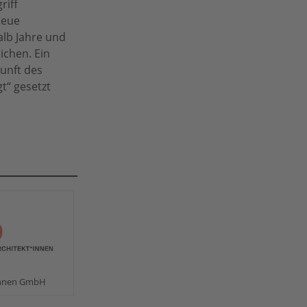
riff
neue
alb Jahre und
ichen. Ein
kunft des
gt“ gesetzt
innen GmbH