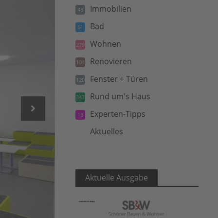
Immobilien
48
Bad
61
Wohnen
279
Renovieren
104
Fenster + Türen
120
Rund um's Haus
347
Experten-Tipps
18
Aktuelles
5
Aktuelle Ausgabe