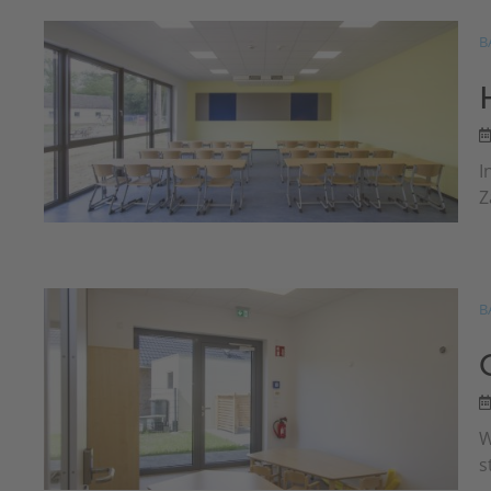
B
I
Z
B
W
s