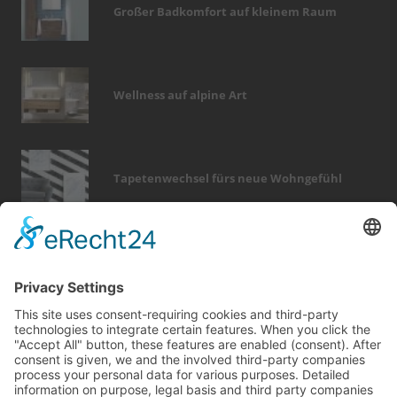
Großer Badkomfort auf kleinem Raum
Wellness auf alpine Art
Tapetenwechsel fürs neue Wohngefühl
Bericht Tags
immobilien
wintergarten
smart home
outdoor
sicherheit
zaun
küche
photovoltaik
wellness
möbel
garten
hausbau
finanzierung
heizung