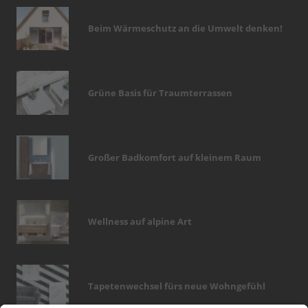
Beim Wärmeschutz an die Umwelt denken!
Grüne Basis für Traumterrassen
Großer Badkomfort auf kleinem Raum
Wellness auf alpine Art
Tapetenwechsel fürs neue Wohngefühl