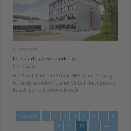
BAUPROJEKTE
Eine perfekte Verbindung
14.05.2019
Die Berufsbildende Schule BBS II am Lönsweg
ist ein Ensemble mit einer Vielzahl bestehender
Baukörper, die schon ein paar...
« zurück
1
2
3
4
5
6
7
8
9
10
11
12
vor »