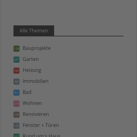
Alle Themen
Bauprojekte
134
Garten
247
Heizung
142
Immobilien
48
Bad
61
Wohnen
279
Renovieren
104
Fenster + Türen
120
Rund um's Haus
347