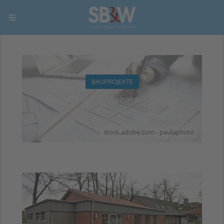
BAUPROJEKTE
Realisierte Bauvorhaben aus der
Region
stock.adobe.com - paulaphoto