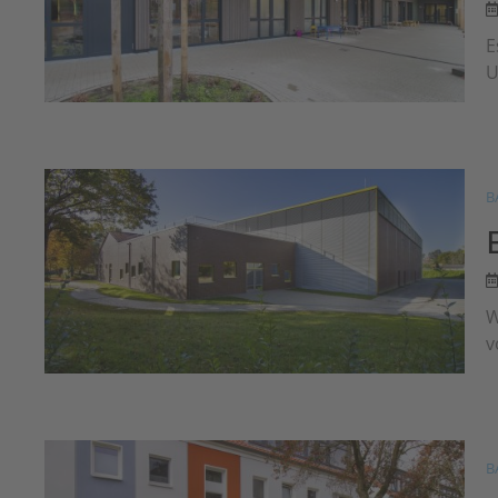
E
U
B
W
v
B