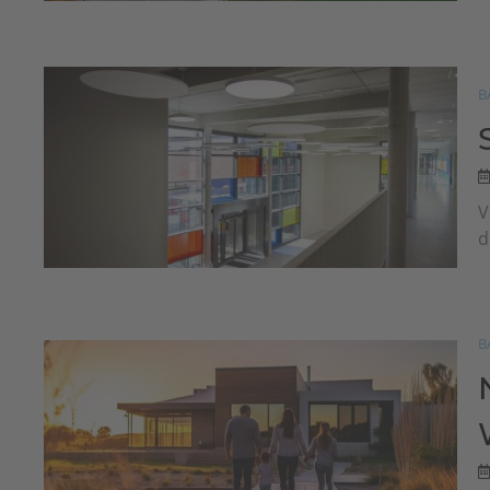
B
V
d
B