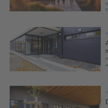
W
B
B
P
w
B