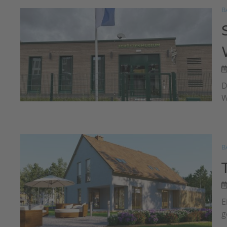
B
D
W
B
E
g