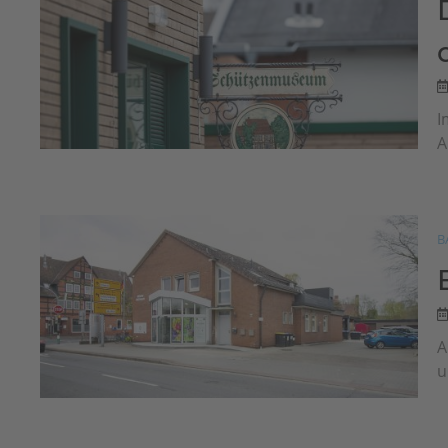
I
A
B
A
u