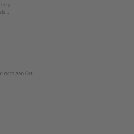
 ihre
s...
m richtigen Ort