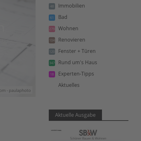
Immobilien
48
Bad
61
n
Wohnen
279
Renovieren
104
Fenster + Türen
120
Rund um's Haus
347
Experten-Tipps
18
Aktuelles
5
com - paulaphoto
Aktuelle Ausgabe