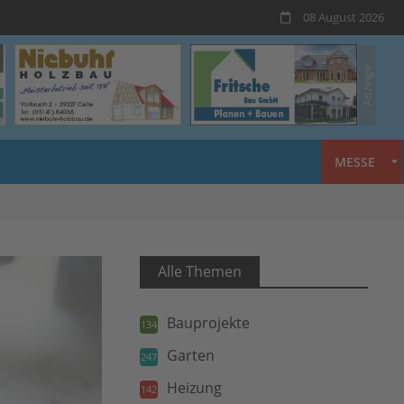
08 August 2026
MESSE
Alle Themen
Bauprojekte
134
Garten
247
Heizung
142