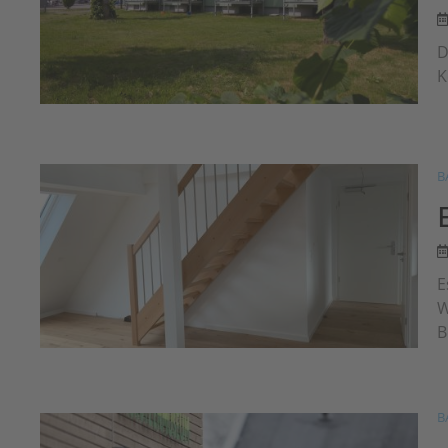
D
K
B
E
W
B
B