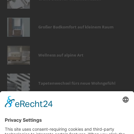
Großer Badkomfort auf kleinem Raum
Wellness auf alpine Art
Tapetenwechsel fürs neue Wohngefühl
Bericht Tags