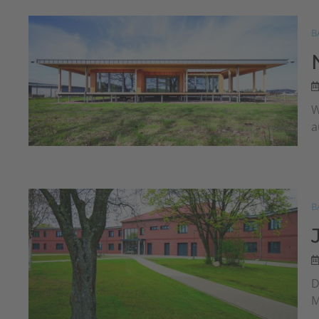
B
W
a
B
D
M