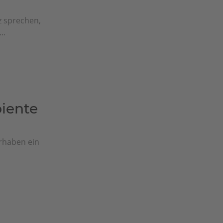
 sprechen,
..
iente
rhaben ein