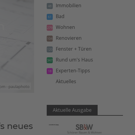
Immobilien
48
Bad
61
n
Wohnen
279
Renovieren
104
Fenster + Türen
120
Rund um's Haus
347
Experten-Tipps
18
Aktuelles
5
com - paulaphoto
Aktuelle Ausgabe
fs neues