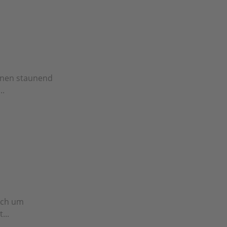
nnen staunend
..
sich um
...