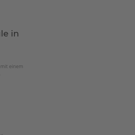
le in
h mit einem
.