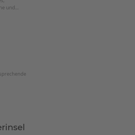
s,
e und...
nsprechende
rinsel