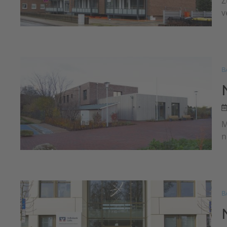
Z
v
B
M
n
B