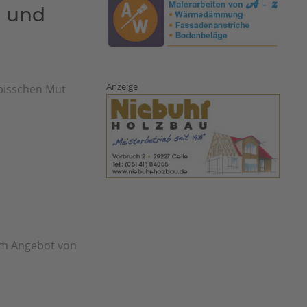
t und
Anzeige
 bisschen Mut
om Angebot von