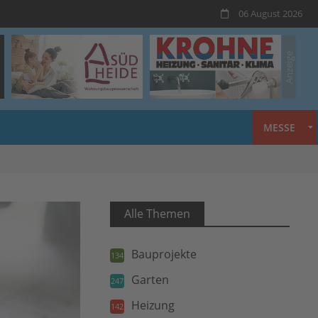
06 August 2026
MESSE
Alle Themen
Bauprojekte
134
Garten
247
Heizung
142