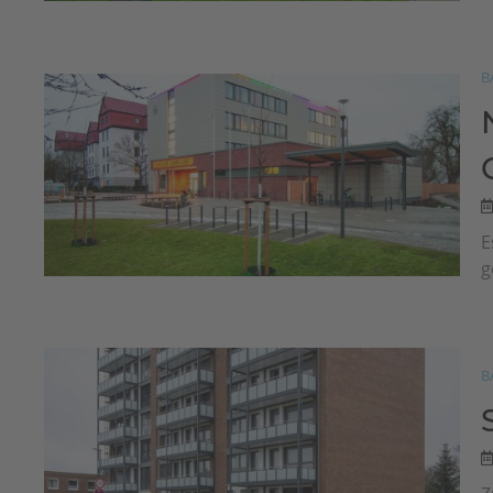
B
E
g
B