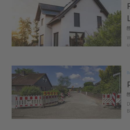
W
u
B
D
B