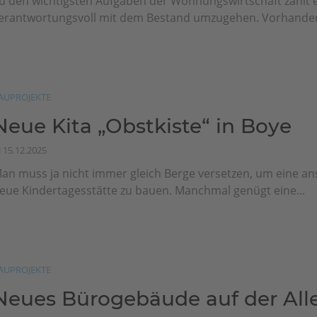
u den wichtigsten Aufgaben der Wohnungswirtschaft zählt e
erantwortungsvoll mit dem Bestand umzugehen. Vorhanden
AUPROJEKTE
Neue Kita „Obstkiste“ in Boye
15.12.2025
an muss ja nicht immer gleich Berge versetzen, um eine a
eue Kindertagesstätte zu bauen. Manchmal genügt eine...
AUPROJEKTE
Neues Bürogebäude auf der Alle