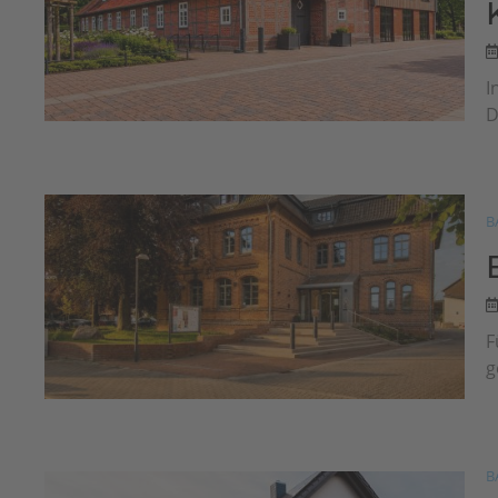
I
D
B
F
g
B