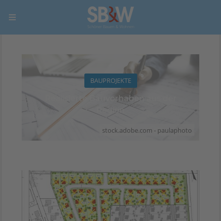
BAUPROJEKTE
Realisierte Bauvorhaben aus der
Region
stock.adobe.com - paulaphoto