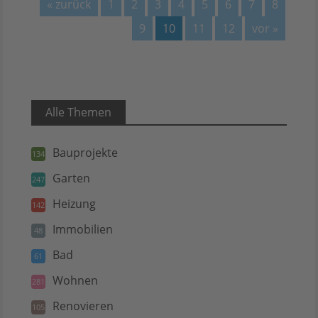
« zurück
1
2
3
4
5
6
7
8
9
10
11
12
vor »
Alle Themen
Bauprojekte
134
Garten
247
Heizung
142
Immobilien
48
Bad
61
Wohnen
281
Renovieren
105