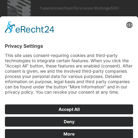
Tapetenwechsel fürs neue Wohngefühl
Bericht Tags
outdoor
keller
dach
dekoration
fußboden
modernisieren
entfeuchtung
fotovoltaik
renovieren
smart home
photovoltaik
holz
hausbau
feuer
garten
türen
heizung
rund ums haus
sanieren
zaun
Kontakt
Impressum
Datenschutz