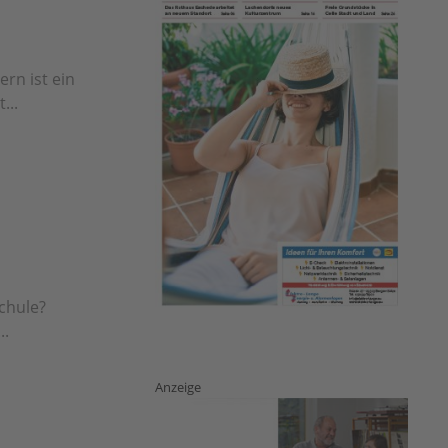
rn ist ein
...
schule?
..
Anzeige