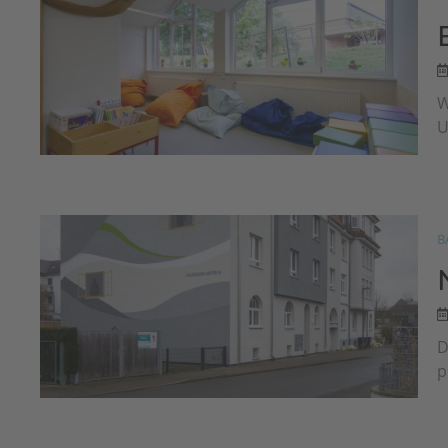
W
U
B
D
p