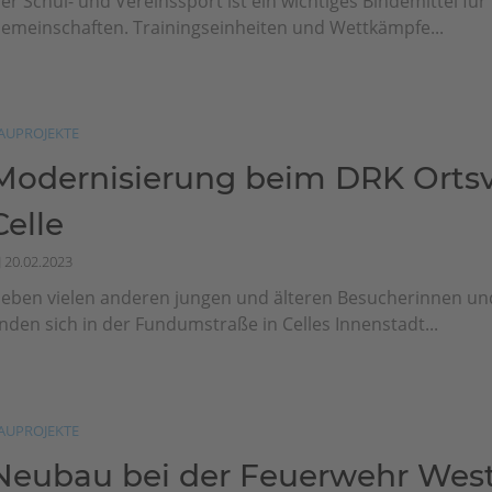
er Schul- und Vereinssport ist ein wichtiges Bindemittel f
emeinschaften. Trainingseinheiten und Wettkämpfe...
AUPROJEKTE
Modernisierung beim DRK Ortsv
Celle
20.02.2023
eben vielen anderen jungen und älteren Besucherinnen u
inden sich in der Fundumstraße in Celles Innenstadt...
AUPROJEKTE
Neubau bei der Feuerwehr West