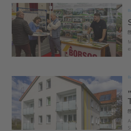
B
M
e
B
A
S