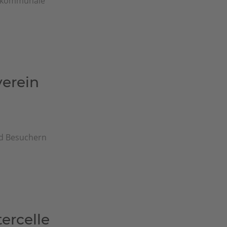
ür kommunale
erein
nd Besuchern
ercelle