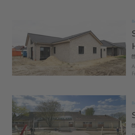
B
A
F
B