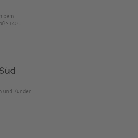
ch dem
ße 140...
-Süd
en und Kunden