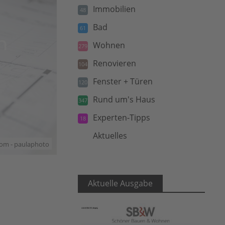
Immobilien
48
Bad
61
n
Wohnen
279
Renovieren
104
Fenster + Türen
120
Rund um's Haus
347
Experten-Tipps
18
Aktuelles
5
com - paulaphoto
Aktuelle Ausgabe