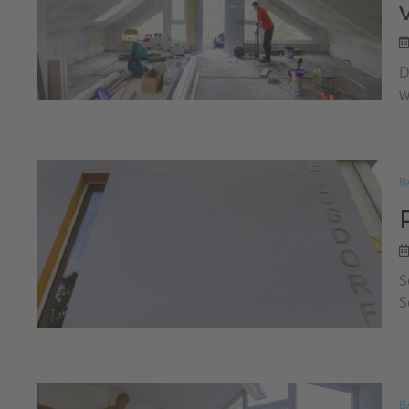
D
w
B
S
S
B