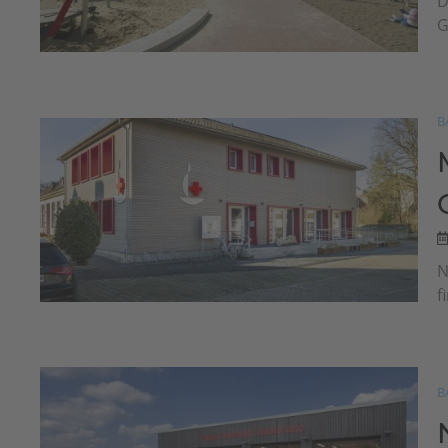
D
G
B
N
f
B