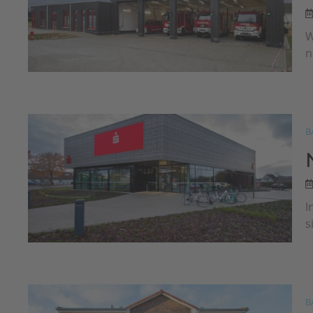
W
n
B
I
s
B