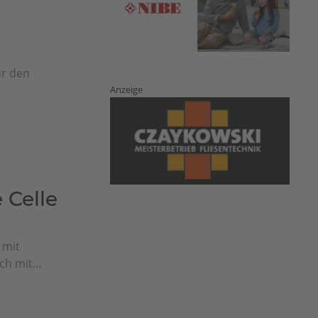
ür den
Anzeige
 Celle
 mit
h mit...