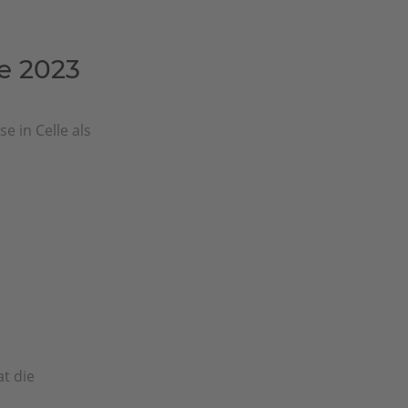
e 2023
 in Celle als
r
t die