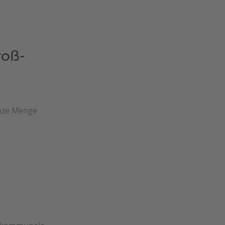
roß-
anze Menge