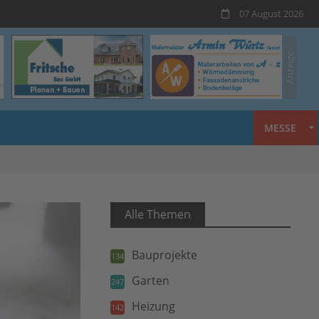
07 August 2026
MESSE
Alle Themen
Bauprojekte
134
Garten
247
Heizung
142