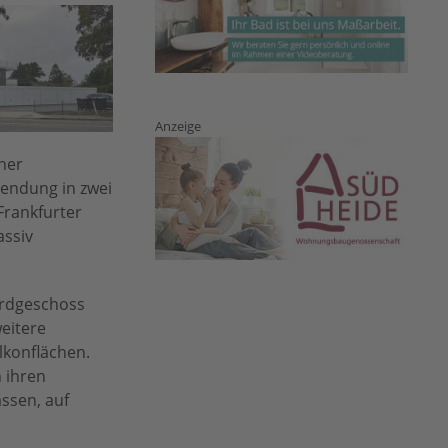
Anzeige
cher
lendung in zwei
Frankfurter
assiv
Erdgeschoss
eitere
lkonflächen.
 ihren
ssen, auf