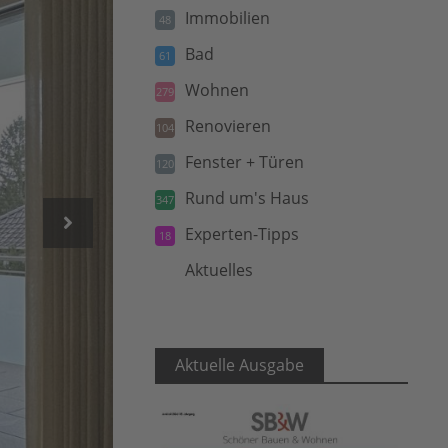
Immobilien
48
Bad
61
Wohnen
279
Renovieren
104
Fenster + Türen
120
Rund um's Haus
347
Experten-Tipps
18
Aktuelles
5
Aktuelle Ausgabe