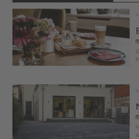
B
D
b
B
F
a