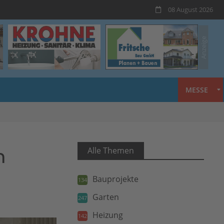
08 August 2026
MESSE
n
Alle Themen
Bauprojekte
134
Garten
247
Heizung
142