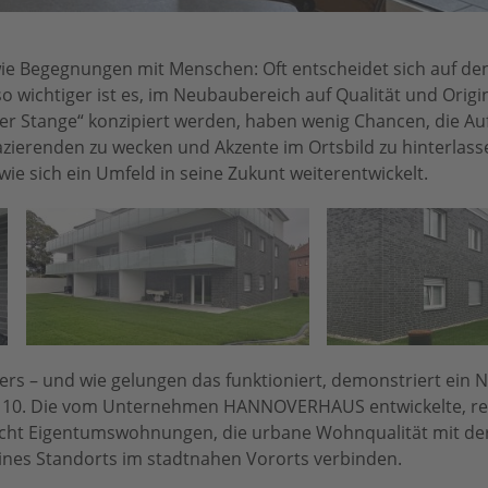
e Begegnungen mit Menschen: Oft entscheidet sich auf den 
o wichtiger ist es, im Neubaubereich auf Qualität und Origin
der Stange“ konzipiert werden, haben wenig Chancen, die A
erenden zu wecken und Akzente im Ortsbild zu hinterlasse
ie sich ein Umfeld in seine Zukunt weiterentwickelt.
rs – und wie gelungen das funktioniert, demonstriert ein 
ße 10. Die vom Unternehmen HANNOVERHAUS entwickelte, rea
acht Eigentumswohnungen, die urbane Wohnqualität mit de
ines Standorts im stadtnahen Vororts verbinden.