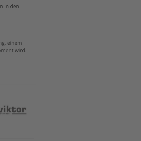
n in den
r
ung, einem
oment wird.