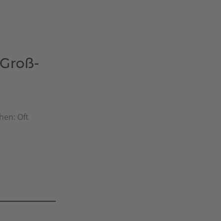
Groß-
en: Oft
.