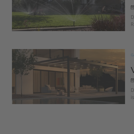
D
R
G
D
i