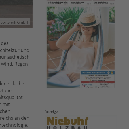
arportwerk GmbH
 des
rchitektur und
 nur ästhetisch
r Wind, Regen
dene Fläche
zt die
ltsqualität
h mit
ichen
Anzeige
reichs an den
rtechnologie.