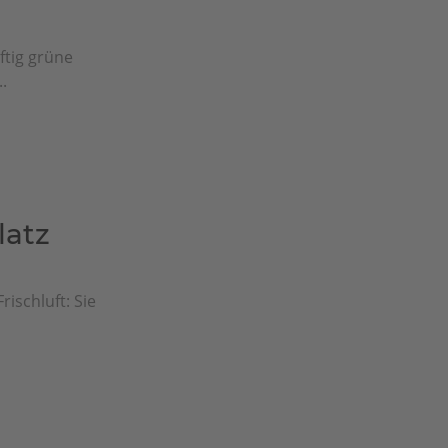
ftig grüne
.
latz
rischluft: Sie