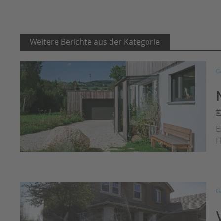
Weitere Berichte aus der Kategorie
G
E
F
G