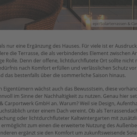
epr/Solarterrassen & C
ls nur eine Ergänzung des Hauses. Für viele ist er Ausdruck
ndere die Terrasse, die als verbindendes Element zwischen A
ige Rolle. Denn der offene, lichtdurchflutete Ort sollte nicht
ürfnis nach Komfort erfüllen und verlässlichen Schutz vo
nd das bestenfalls über die sommerliche Saison hinaus.
len Eigentümern wächst auch das Bewusstsein, diese vorhan
nvoll im Sinne der Nachhaltigkeit zu nutzen. Genau hier set
 & Carportwerk GmbH an. Warum? Weil sie Design, Aufentha
chstäblich unter einem Dach vereint. Ob als Terrassendac
hung oder lichtdurchfluteter Kaltwintergarten mit zusätzl
e ermöglicht zum einen die erweiterte Nutzung des Außenbe
anderen ergänzt sie den Komfort um zukunftsweisende Sola