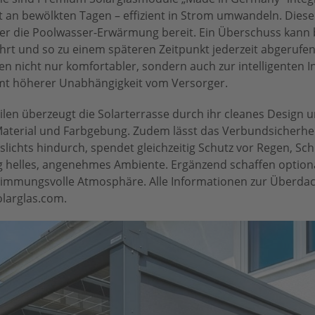
t an bewölkten Tagen – effizient in Strom umwandeln. Dieser
 die Poolwasser-Erwärmung bereit. Ein Überschuss kann b
rt und so zu einem späteren Zeitpunkt jederzeit abgerufe
en nicht nur komfortabler, sondern auch zur intelligenten In
mt höherer Unabhängigkeit vom Versorger.
len überzeugt die Solarterrasse durch ihr cleanes Design un
Material und Farbgebung. Zudem lässt das Verbundsicherhei
lichts hindurch, spendet gleichzeitig Schutz vor Regen, Sc
ig helles, angenehmes Ambiente. Ergänzend schaffen option
timmungsvolle Atmosphäre. Alle Informationen zur Überda
larglas.com.