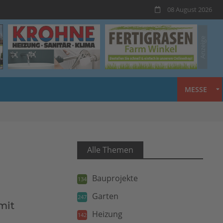
08 August 2026
MESSE
Alle Themen
Bauprojekte
134
Garten
247
mit
Heizung
142