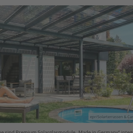
epr/Solarterrassen & C
he sind Premium Solarglasmodule „Made in Germany“ integri