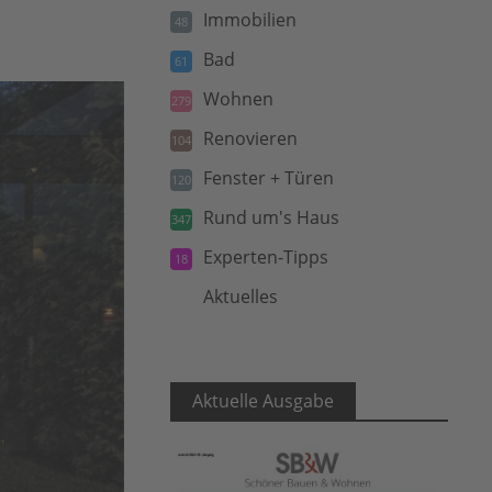
Immobilien
48
Bad
61
Wohnen
279
Renovieren
104
Fenster + Türen
120
Rund um's Haus
347
Experten-Tipps
18
Aktuelles
5
Aktuelle Ausgabe