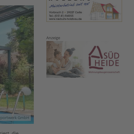
Anzeige
arportwerk GmbH
ert, die