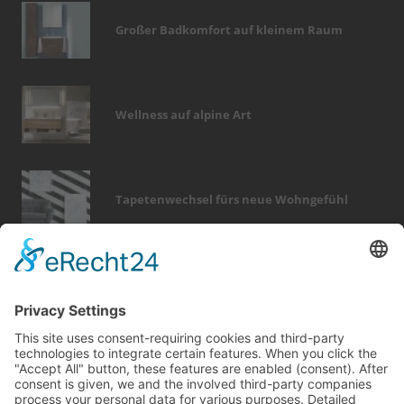
Großer Badkomfort auf kleinem Raum
Wellness auf alpine Art
Tapetenwechsel fürs neue Wohngefühl
Bericht Tags
dach
dämmung
outdoor
sicherheit
immobilien
wellness
fenster
smart home