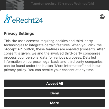
Tapetenwechsel fürs neue Wohngefühl
Bericht Tags
zaun
elektro
fotovoltaik
beratung
wellness
garten
entfeuchtung
dämmung
möbel
badezimmer
feuer
sanieren
küche
outdoor
hausbau
dekoration
modernisieren
photovoltaik
wintergarten
förderung
Kontakt
Impressum
Datenschutz