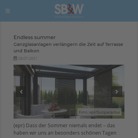
Endless summer
Ganzglasanlagen verlängern die Zeit auf Terrasse
und Balkon
28.07.2021
adise
Foto: epr/Sunparadise
(epr) Dass der Sommer niemals endet – das
haben wir uns an besonders schönen Tagen