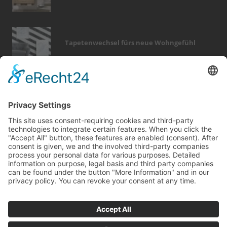
Tapetenwechsel fürs neue Wohngefühl
Bericht Tags
wintergarten
dekoration
hausbau
möbel
smart home
renovieren
förderung
fenster
elektro
küche
holz
feuer
badezimmer
sicherheit
dach
garten
fotovoltaik
rund ums haus
entfeuchtung
fliesen