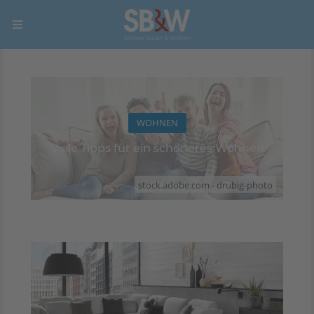
WOHNEN
Viele Tipps für ein schöneres Wohnen
stock.adobe.com - drubig-photo