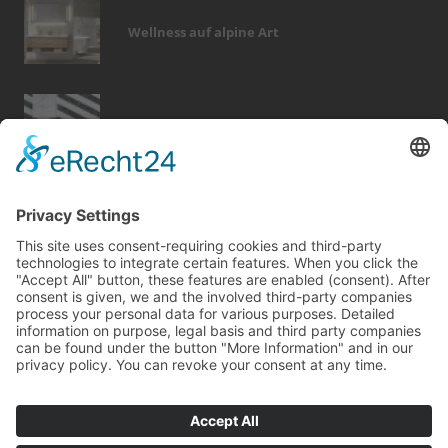
Wellness auf alpine Art
Tapetenwechsel fürs neue Wohngefühl
Bericht Tags
elektro
fliesen
immobilien
entfeuchtung
dach
sanieren
rund ums haus
hausbau
zaun
fenster
türen
sicherheit
holz
smart home
garten
wärme
dämmung
möbel
wellness
kamin