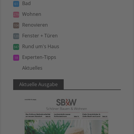
Bad
61
Wohnen
279
Renovieren
104
Fenster + Türen
120
Rund um's Haus
347
Experten-Tipps
18
Aktuelles
5
Aktuelle Ausgabe