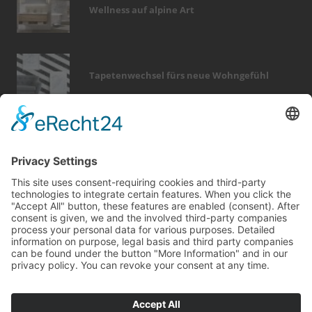
Wellness auf alpine Art
Tapetenwechsel fürs neue Wohngefühl
Bericht Tags
kamin
beratung
photovoltaik
rund ums haus
dach
renovieren
entfeuchtung
hausbau
dämmung
zaun
fußboden
fenster
möbel
küche
türen
wärme
dekoration
fliesen
smart home
fotovoltaik