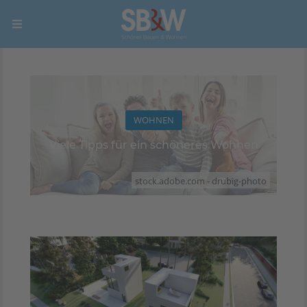
WOHNEN
Viele Tipps für ein schöneres Wohnen
stock.adobe.com - drubig-photo