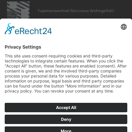
Tapetenwechsel fürs neue Wohngefühl
Bericht Tags
küche
türen
beratung
wintergarten
renovieren
immobilien
dekoration
rund ums haus
möbel
outdoor
wellness
fenster
kamin
smart home
badezimmer
förderung
hausbau
entfeuchtung
garten
holz
Kontakt
Impressum
Datenschutz