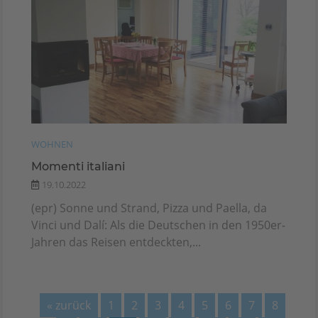
WOHNEN
Momenti italiani
19.10.2022
(epr) Sonne und Strand, Pizza und Paella, da
Vinci und Dalí: Als die Deutschen in den 1950er-
Jahren das Reisen entdeckten,...
« zurück
1
2
3
4
5
6
7
8