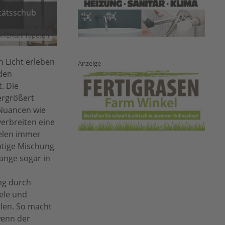
itätsschub
r/Erfurt Tapeten
 Licht erleben
Anzeige
 den
. Die
vergrößert
 Nuancen wie
verbreiten eine
ielen immer
htige Mischung
range sogar in
ng durch
ele und
elen. So macht
wenn der