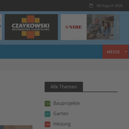
08 August 2026
MESSE
Alle Themen
Bauprojekte
134
Garten
247
Heizung
142