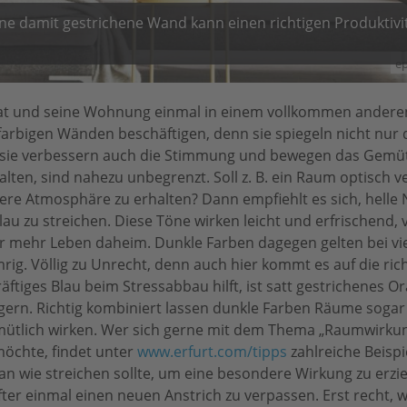
 eine damit gestrichene Wand kann einen richtigen Produktiv
ep
at und seine Wohnung einmal in einem vollkommen anderen
 farbigen Wänden beschäftigen, denn sie spiegeln nicht nur
 sie verbessern auch die Stimmung und bewegen das Gemüt
alten, sind nahezu unbegrenzt. Soll z. B. ein Raum optisch 
ere Atmosphäre zu erhalten? Dann empfiehlt es sich, helle
lau zu streichen. Diese Töne wirken leicht und erfrischend, 
ür mehr Leben daheim. Dunkle Farben dagegen gelten bei v
g. Völlig zu Unrecht, denn auch hier kommt es auf die ric
äftiges Blau beim Stressabbau hilft, ist satt gestrichenes O
eigern. Richtig kombiniert lassen dunkle Farben Räume sogar
ütlich wirken. Wer sich gerne mit dem Thema „Raumwirku
öchte, findet unter
www.erfurt.com/tipps
zahlreiche Beispi
an wie streichen sollte, um eine besondere Wirkung zu erzi
fter einmal einen neuen Anstrich zu verpassen. Erst recht, 