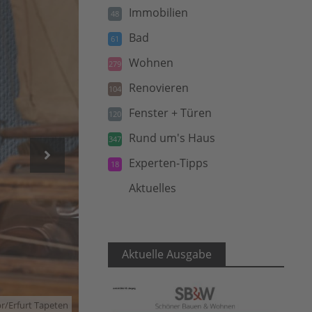
Immobilien
48
Bad
61
Wohnen
279
Renovieren
104
Fenster + Türen
120
Rund um's Haus
347
Experten-Tipps
18
Aktuelles
5
Aktuelle Ausgabe
r/Erfurt Tapeten