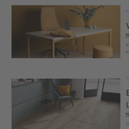
W
M
e
W
O