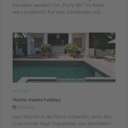
installiert werden? Ein „Party-WC“ im Keller
wäre praktisch? Auf dem Dachboden soll...
WOHNEN
Home meets holiday
27.04.2022
(epr) Warum in die Ferne schweifen, wenn das
Gute so nah liegt? Zugegeben, das Sprichwort