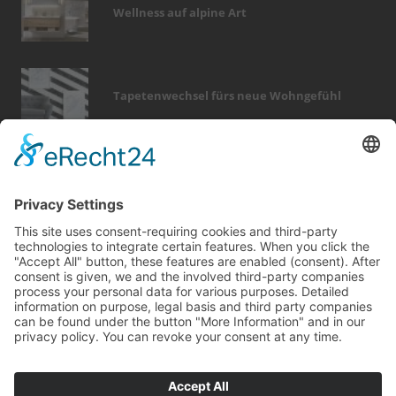
Wellness auf alpine Art
Tapetenwechsel fürs neue Wohngefühl
Bericht Tags
wellness
immobilien
kamin
finanzierung
keller
heizung
küche
garten
wärme
fotovoltaik
beratung
fenster
outdoor
smart home
sicherheit
rund ums haus
dach
wintergarten
zaun
förderung