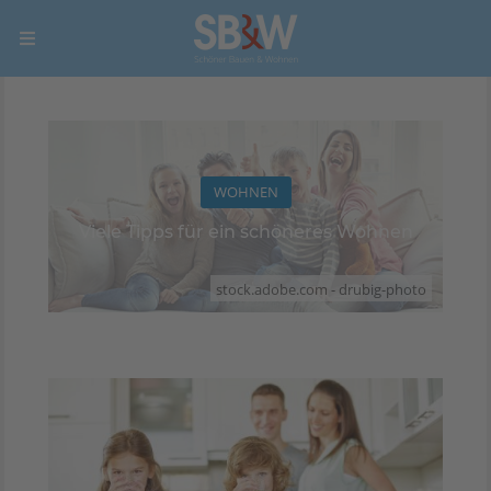
WOHNEN
Viele Tipps für ein schöneres Wohnen
stock.adobe.com - drubig-photo