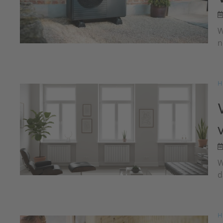
W
n
H
W
d
H