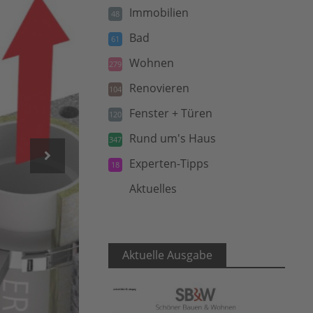
Immobilien
48
Bad
61
Wohnen
279
Renovieren
104
Fenster + Türen
120
Rund um's Haus
347
Experten-Tipps
18
Aktuelles
5
Aktuelle Ausgabe
HLC/ERLUS