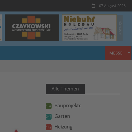
07 August 2026
MESSE
Alle Themen
Bauprojekte
134
Garten
247
Heizung
142