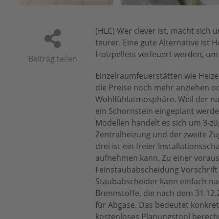
(HLC) Wer clever ist, macht sich
teurer. Eine gute Alternative ist
Holzpellets verfeuert werden, u
Beitrag teilen
Einzelraumfeuerstätten wie Heize
die Preise noch mehr anziehen ode
Wohlfühlatmosphäre. Weil der nach
ein Schornstein eingeplant werd
Modellen handelt es sich um 3-zü
Zentralheizung und der zweite Z
drei ist ein freier Installationss
aufnehmen kann. Zu einer vorauss
Feinstaubabscheidung Vorschrift w
Staubabscheider kann einfach nac
Brennstoffe, die nach dem 31.12.
für Abgase. Das bedeutet konkret
kostenloses Planungstool berechn