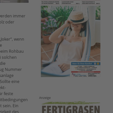
 werden immer
olz oder
„Joker“, wenn
te
s beim Rohbau
i solchen
die
 Zug Nummer
ikanlage
ollte eine
ekt-
r feste
Anzeige
leitbedingungen
 sein. Ein
igkeit des