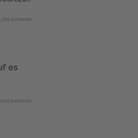
e, die entweder
f es
n und kommen
..