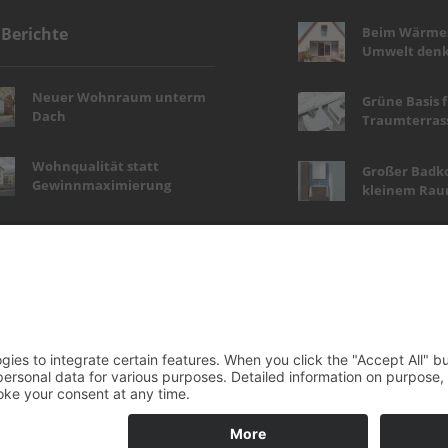
Beim Wärmes
 Berichte
Umwelt denk
Neuer Wohnraum unterm
Grüne Basis 
Dach
Traumterras
Wohnqualität statt
Großer Badk
Gewinnmaximierung
kleinem Ra
Haustür-Highlights in
Wellness auf 
Holzoptik
Natürlich schön,
Tapetenwech
pflegeleicht und nachhaltig
Wohngefühl