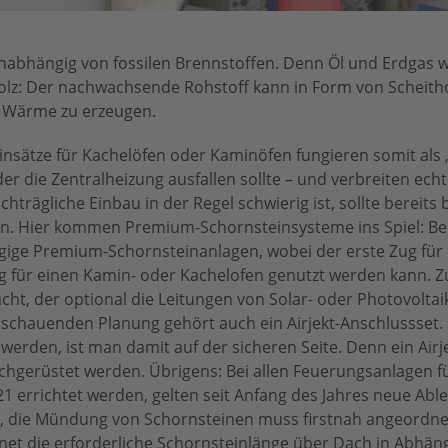
 unabhängig von fossilen Brennstoffen. Denn Öl und Erdgas
 Holz: Der nachwachsende Rohstoff kann in Form von Scheith
m Wärme zu erzeugen.
insätze für Kachelöfen oder Kaminöfen fungieren somit als 
r die Zentralheizung ausfallen sollte – und verbreiten ech
trägliche Einbau in der Regel schwierig ist, sollte bereit
en. Hier kommen Premium-Schornsteinsysteme ins Spiel: Be
gige Premium-Schornsteinanlagen, wobei der erste Zug für 
ug für einen Kamin- oder Kachelofen genutzt werden kann.
chacht, der optional die Leitungen von Solar- oder Photovolta
chauenden Planung gehört auch ein Airjekt-Anschlussset. S
erden, ist man damit auf der sicheren Seite. Denn ein Airj
hgerüstet werden. Übrigens: Bei allen Feuerungsanlagen fü
21 errichtet werden, gelten seit Anfang des Jahres neue Ab
, die Mündung von Schornsteinen muss firstnah angeordnet
et die erforderliche Schornsteinlänge über Dach in Abhäng