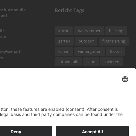
chutz an die
Bericht Tags
en!
küche
badezimmer
heizung
für
sen
garten
outdoor
finanzierung
kamin
wintergarten
fliesen
omfort auf
um
fotovoltaik
zaun
sanieren
wellness
hausbau
alpine Art
dekoration
elektro
immobilien
fenster
sel fürs neue
photovoltaik
möbel