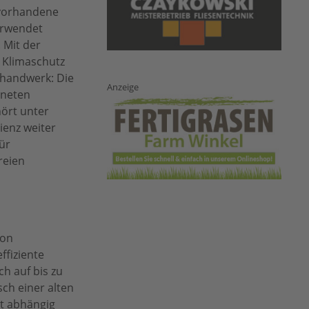
 vorhandene
erwendet
 Mit der
 Klimaschutz
chhandwerk: Die
Anzeige
gneten
ört unter
ienz weiter
ür
reien
von
ffiziente
ch auf bis zu
ch einer alten
st abhängig