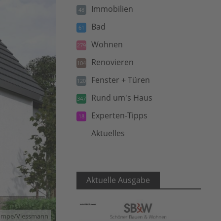
Immobilien
48
Bad
61
Wohnen
279
Renovieren
104
Fenster + Türen
120
Rund um's Haus
347
Experten-Tipps
18
Aktuelles
5
Aktuelle Ausgabe
umpe/Viessmann