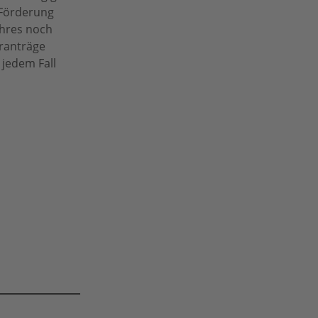
 Förderung
ahres noch
eranträge
jedem Fall