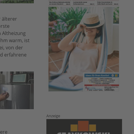
 älterer
erste
 Altheizung
ehm warm, ist
ei, von der
nd erfahrene
Anzeige
tere