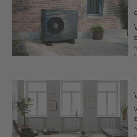
W
n
H
W
d