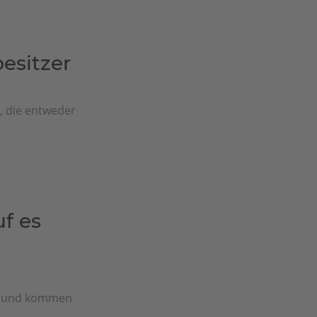
sitzer
e, die entweder
f es
n und kommen
..