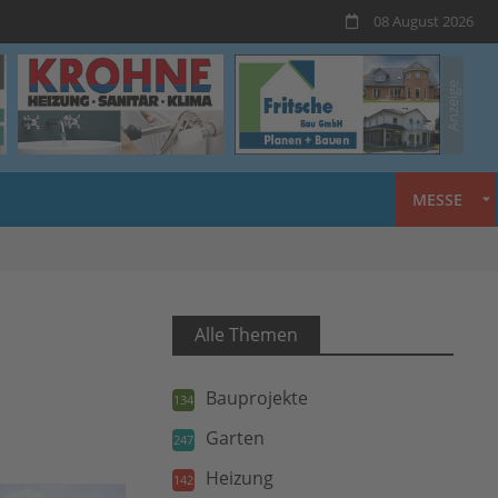
08 August 2026
MESSE
Alle Themen
Bauprojekte
134
Garten
247
Heizung
142