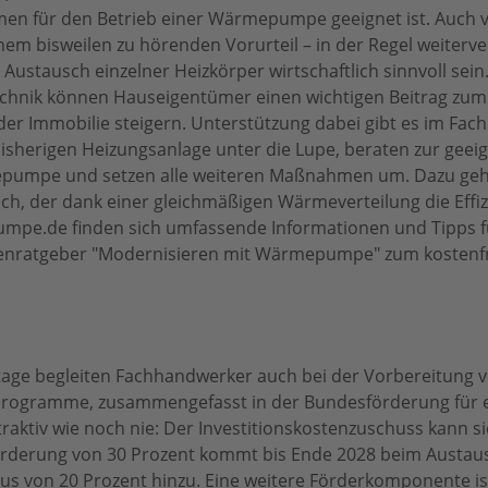
n für den Betrieb einer Wärmepumpe geeignet ist. Auch
em bisweilen zu hörenden Vorurteil – in der Regel weiterv
ustausch einzelner Heizkörper wirtschaftlich sinnvoll sein.
chnik können Hauseigentümer einen wichtigen Beitrag zum
 der Immobilie steigern. Unterstützung dabei gibt es im Fa
isherigen Heizungsanlage unter die Lupe, beraten zur geei
pumpe und setzen alle weiteren Maßnahmen um. Dazu geh
ch, der dank einer gleichmäßigen Wärmeverteilung die Effiz
mpe.de finden sich umfassende Informationen und Tipps f
enratgeber "Modernisieren mit Wärmepumpe" zum kostenf
age begleiten Fachhandwerker auch bei der Vorbereitung 
 Programme, zusammengefasst in der Bundesförderung für e
traktiv wie noch nie: Der Investitionskostenzuschuss kann si
örderung von 30 Prozent kommt bis Ende 2028 beim Austaus
us von 20 Prozent hinzu. Eine weitere Förderkomponente i