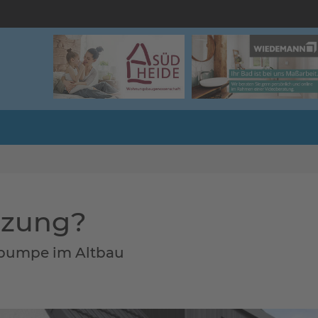
izung?
epumpe im Altbau