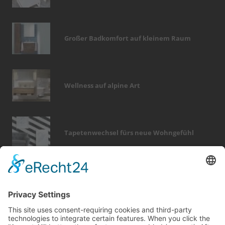
Großer Badkomfort auf kleinem Raum
Wellness auf alpine Art
Tapetenwechsel fürs neue Wohngefühl
Bericht Tags
wellness
heizung
garten
dekoration
keller