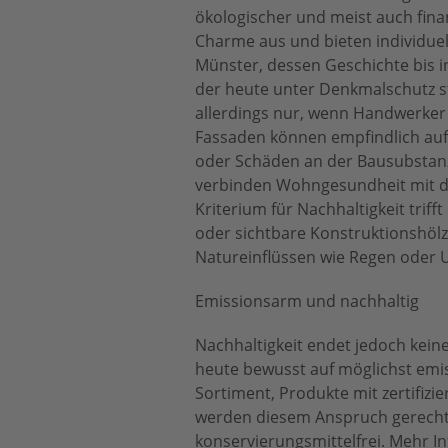
ökologischer und meist auch finan
Charme aus und bieten individuel
Münster, dessen Geschichte bis i
der heute unter Denkmalschutz st
allerdings nur, wenn Handwerker 
Fassaden können empfindlich auf 
oder Schäden an der Bausubstanz.
verbinden Wohngesundheit mit de
Kriterium für Nachhaltigkeit tri
oder sichtbare Konstruktionshöl
Natureinflüssen wie Regen oder U
Emissionsarm und nachhaltig
Nachhaltigkeit endet jedoch kein
heute bewusst auf möglichst emis
Sortiment, Produkte mit zertifiz
werden diesem Anspruch gerecht. 
konservierungsmittelfrei. Mehr I