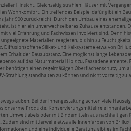
zieller Hinsicht. Gleichzeitig strahlen Häuser mit Vergangen
len Wohnkomfort. Ein treffendes Beispiel dafür gibt ein Bau
ns Jahr 900 zurückreicht. Durch den Umbau eines ehemaligen
eht, ist hier ein unverwechselbares Zuhause entstanden. D
mit viel Erfahrung und Fachwissen involviert sind. Denn his
ungeeignete Materialien reagieren, bis hin zu Feuchtigkei
 Diffusionsoffene Silikat- und Kalksysteme etwa von Brillu
m Erhalt der Bausubstanz. Eine möglichst lange Lebensdau
fft ebenso auf das Naturmaterial Holz zu. Fassadenelemente
zer benötigen einen regelmäßigen Oberflächenschutz, um al
V-Strahlung standhalten zu können und nicht vorzeitig zu a
eswegs außen. Bei der Innengestaltung achten viele Hause
sionsarme Produkte. Konservierungsmittelfreie Innenfarben
ierten Umweltlabels oder mit Bindemitteln aus nachhaltigen 
Zudem sind mittlerweile etwa alle Innenfarben von Brillux
nformationen und eine individuelle Beratung gibt es im Fac