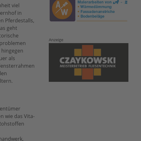
heit viel
ernhof in
 Pferdestalls,
as geht
torische
Anzeige
tsproblemen
x hingegen
er als
, Fensterrahmen
len
ltern.
igentümer
 wie das Vita-
Rohstoffen
hhandwerk,