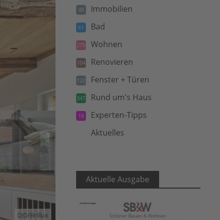
Immobilien
48
Bad
61
Wohnen
279
Renovieren
104
Fenster + Türen
120
Rund um's Haus
347
Experten-Tipps
18
Aktuelles
5
Aktuelle Ausgabe
DJD/Brillux