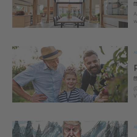
A
w
A
(
V
A