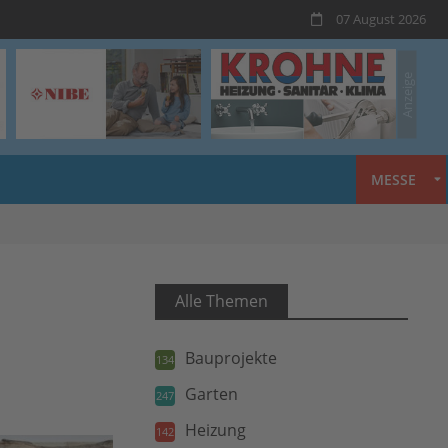
07 August 2026
MESSE
Alle Themen
Bauprojekte
134
Garten
247
Heizung
142