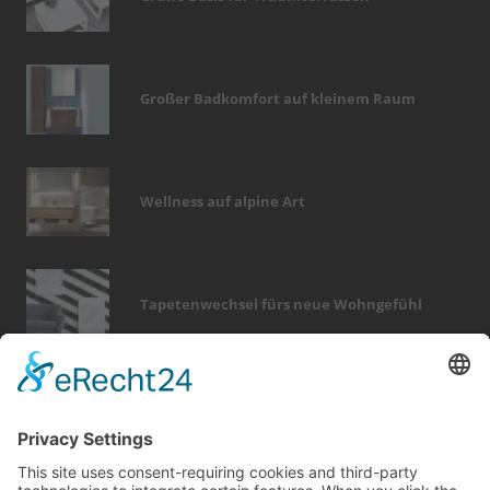
Großer Badkomfort auf kleinem Raum
Wellness auf alpine Art
Tapetenwechsel fürs neue Wohngefühl
Bericht Tags