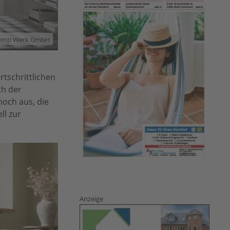
lymp Werk GmbH
tschrittlichen
ch der
hoch aus, die
ll zur
Anzeige