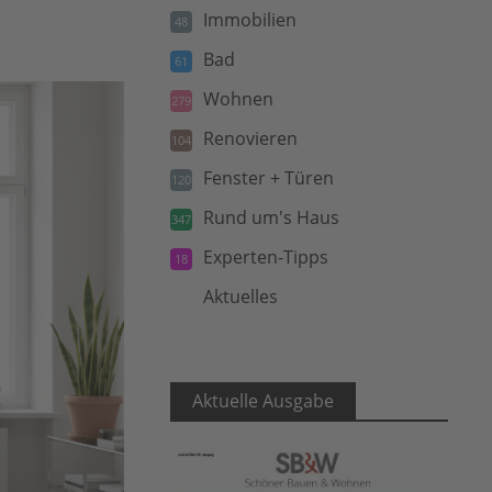
Immobilien
48
Bad
61
Wohnen
279
Renovieren
104
Fenster + Türen
120
Rund um's Haus
347
Experten-Tipps
18
Aktuelles
5
Aktuelle Ausgabe