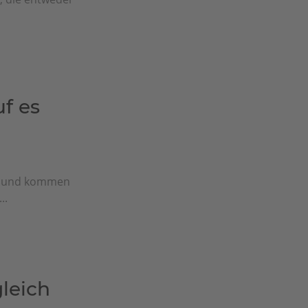
f es
n und kommen
..
leich