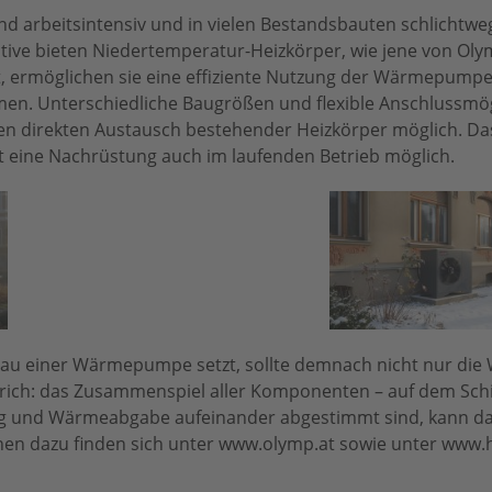
und arbeitsintensiv und in vielen Bestandsbauten schlichtw
native bieten Niedertemperatur-Heizkörper, wie jene von Olym
gt, ermöglichen sie eine effiziente Nutzung der Wärmepump
. Unterschiedliche Baugrößen und flexible Anschlussmög
nen direkten Austausch bestehender Heizkörper möglich. Das
eine Nachrüstung auch im laufenden Betrieb möglich.
nbau einer Wärmepumpe setzt, sollte demnach nicht nur d
rich: das Zusammenspiel aller Komponenten – auf dem Sch
 und Wärmeabgabe aufeinander abgestimmt sind, kann d
tionen dazu finden sich unter www.olymp.at sowie unter www