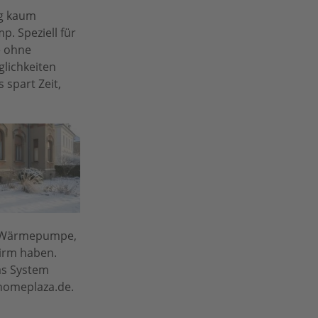
eg kaum
p. Speziell für
e ohne
lichkeiten
 spart Zeit,
ie Wärmepumpe,
irm haben.
as System
.homeplaza.de.