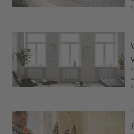
n
H
W
d
H