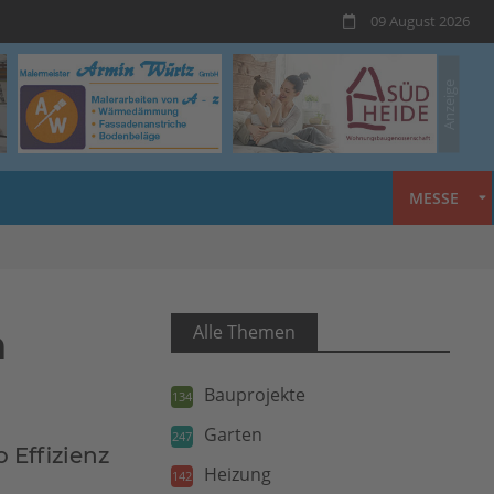
09 August 2026
MESSE
h
Alle Themen
Bauprojekte
134
Garten
247
 Effizienz
Heizung
142