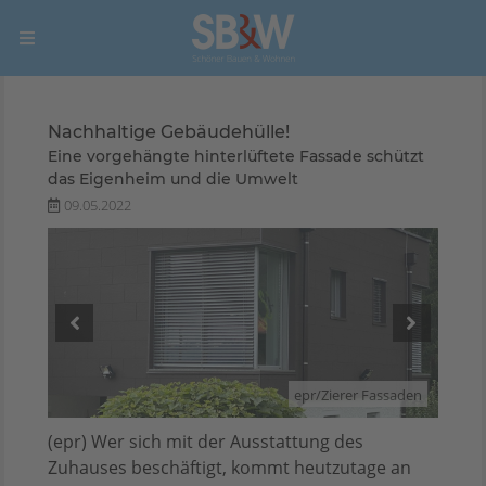
Nachhaltige Gebäudehülle!
Eine vorgehängte hinterlüftete Fassade schützt
das Eigenheim und die Umwelt
09.05.2022
saden
epr/Zierer Fassaden
(epr) Wer sich mit der Ausstattung des
Zuhauses beschäftigt, kommt heutzutage an