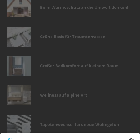
Beim Wärmeschutz an die Umwelt denken!
Grüne Basis für Traumterrassen
Großer Badkomfort auf kleinem Raum
Wellness auf alpine Art
Tapetenwechsel fürs neue Wohngefühl