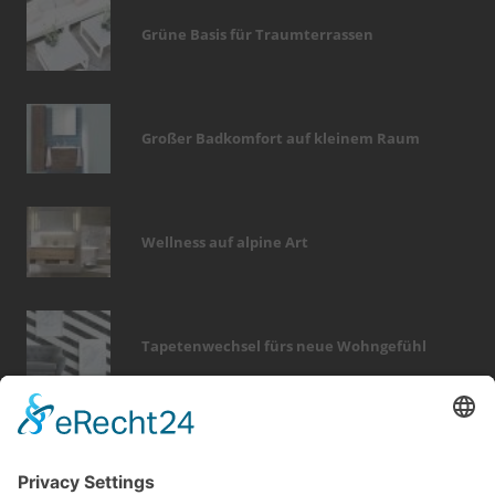
Grüne Basis für Traumterrassen
Großer Badkomfort auf kleinem Raum
Wellness auf alpine Art
Tapetenwechsel fürs neue Wohngefühl
Bericht Tags